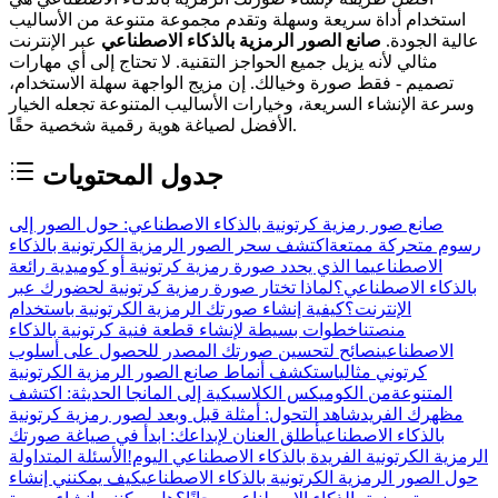
استخدام أداة سريعة وسهلة وتقدم مجموعة متنوعة من الأساليب
عالية الجودة.
صانع الصور الرمزية بالذكاء الاصطناعي
عبر الإنترنت
مثالي لأنه يزيل جميع الحواجز التقنية. لا تحتاج إلى أي مهارات
تصميم - فقط صورة وخيالك. إن مزيج الواجهة سهلة الاستخدام،
وسرعة الإنشاء السريعة، وخيارات الأساليب المتنوعة تجعله الخيار
الأفضل لصياغة هوية رقمية شخصية حقًا.
جدول المحتويات
صانع صور رمزية كرتونية بالذكاء الاصطناعي: حول الصور إلى
رسوم متحركة ممتعة
اكتشف سحر الصور الرمزية الكرتونية بالذكاء
الاصطناعي
ما الذي يحدد صورة رمزية كرتونية أو كوميدية رائعة
بالذكاء الاصطناعي؟
لماذا تختار صورة رمزية كرتونية لحضورك عبر
الإنترنت؟
كيفية إنشاء صورتك الرمزية الكرتونية باستخدام
منصتنا
خطوات بسيطة لإنشاء قطعة فنية كرتونية بالذكاء
الاصطناعي
نصائح لتحسين صورتك المصدر للحصول على أسلوب
كرتوني مثالي
استكشف أنماط صانع الصور الرمزية الكرتونية
المتنوعة
من الكوميكس الكلاسيكية إلى المانجا الحديثة: اكتشف
مظهرك الفريد
شاهد التحول: أمثلة قبل وبعد لصور رمزية كرتونية
بالذكاء الاصطناعي
أطلق العنان لإبداعك: ابدأ في صياغة صورتك
الرمزية الكرتونية الفريدة بالذكاء الاصطناعي اليوم!
الأسئلة المتداولة
حول الصور الرمزية الكرتونية بالذكاء الاصطناعي
كيف يمكنني إنشاء