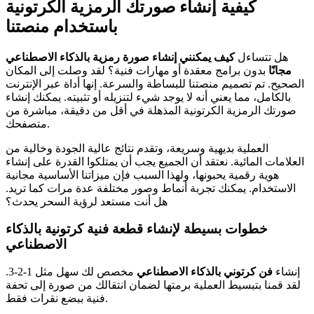
كيفية إنشاء صورتك الرمزية الكرتونية
باستخدام منصتنا
هل تتساءل
كيف يمكنني إنشاء صورة رمزية بالذكاء الاصطناعي
مجانًا
بدون برامج معقدة أو مهارات فنية؟ لقد وصلت إلى المكان
الصحيح. تم تصميم منصتنا للبساطة والسرعة. إنها أداة عبر الإنترنت
بالكامل، مما يعني أنه لا يوجد شيء لتنزيله أو تثبيته. يمكنك إنشاء
صورتك الرمزية الكرتونية المذهلة في أقل من دقيقة، مباشرة من
متصفحك.
العملية بديهية وسريعة، وتقدم نتائج عالية الجودة وخالية من
العلامات المائية. نعتقد أن الجميع يجب أن يمتلكوا القدرة على إنشاء
هوية رقمية يحبونها، ولهذا السبب فإن ميزاتنا الأساسية مجانية
الاستخدام. يمكنك تجربة أنماط وصور مختلفة عدة مرات كما تريد.
هل أنت مستعد لرؤية السحر يحدث؟
خطوات بسيطة لإنشاء قطعة فنية كرتونية بالذكاء
الاصطناعي
إنشاء
فن كرتوني بالذكاء الاصطناعي
مخصص لك سهل مثل 1-2-3.
لقد قمنا بتبسيط العملية برمتها لضمان انتقالك من صورة إلى تحفة
فنية ببضع نقرات فقط.