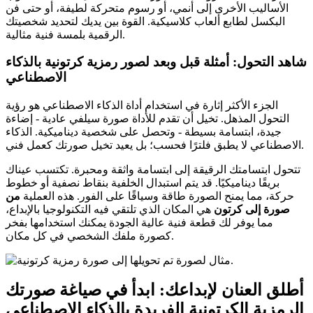
الأساليب الأخرى إلى أنمي، أو رسوم متحركة لطيفة، أو حتى فن
البكسل لطابع ألعاب كلاسيكية. القوة بين يديك لتحديد شخصيتك
الرقمية بلمسة فنية مثالية.
شاهد التحول: أمثلة قبل وبعد لصور رمزية كرتونية بالذكاء
الاصطناعي
الجزء الأكثر إثارة في استخدام أداة الذكاء الاصطناعي هو رؤية
التحول المذهل. تخيل أن تقدم للأداة صورة سيلفي عادية - إضاءة
جيدة، ابتسامة بسيطة - وتحصل على شخصية ديناميكية. الذكاء
الاصطناعي لا يطبق فلترًا فحسب؛ بل يعيد تخيل صورتك كعمل فني.
تتحول ابتسامتك الرقيقة إلى ابتسامة واثقة ومحبرة. تكتسب عيناك
بريقًا ديناميكيًا. قد يتم استبدال الخلفية بنقاط نصفية أو خطوط
حركة، مما يمنح الصورة طاقة وسياقًا على الفور. هذه العملية
من
صورة إلى كرتون
هي المكان الذي تلتقي فيه التكنولوجيا بالإبداع،
مما يوفر لك قطعة فنية عالية الجودة يمكنك استخدامها بفخر
كصورة ملفك الشخصي في كل مكان.
أطلق العنان لإبداعك: ابدأ في صياغة صورتك
الرمزية الكرتونية الفريدة بالذكاء الاصطناعي