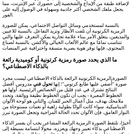
لإضافة طبقة من الإبداع والشخصية إلى حضورك عبر الإنترنت، مما
يجعل ملفك الشخصي أكثر جاذبية وسهولة في الوصول إليه على
الفور.
بالنسبة لمستخدمي وسائل التواصل الاجتماعي، يمكن للصورة
الرمزية الكرتونية أن تلفت الأنظار وتزيد التفاعل. بالنسبة للاعبين
والمذيعين، يتعلق الأمر ببناء علامة تجارية يمكن التعرف عليها والتي
تتناسب تمامًا مع عالم الألعاب الخيالي والأكشن. بالنسبة لصناع
المحتوى، فإنها توفر هوية بصرية متسقة واحترافية عبر المنصات.
ما الذي يحدد صورة رمزية كرتونية أو كوميدية رائعة
بالذكاء الاصطناعي؟
الصورة الرمزية الكرتونية الرائعة بالذكاء الاصطناعي ليست مجرد
صورة "أُضفي عليها طابع كرتوني"؛ إنها
تحول فني
مدروس. أفضل
النتائج تشترك في عدد قليل من الخصائص الرئيسية. أولها هو
الخطوط المعبرة - يجب أن تكون الخطوط نظيفة وواثقة، وتحدد
ملامحك بهدف، مثل أعمال الحبر للفنان. والثاني هو لوحة الألوان
الديناميكية. سواء كانت ألوانًا بطولية زاهية أو نغمات مستوحاة من
النوار الغامق، فإن الألوان تحدد الحالة المزاجية وتجعل الصورة تبرز.
أخيرًا، تلتقط الصورة الرمزية الرائعة المشاعر. يجب أن يفسر الذكاء
الاصطناعي بذكاء تعبير وجهك ويعززه، محولًا ابتسامة بسيطة إلى