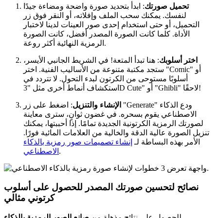
تحميل صورتك
: ابدأ بتحديد صورة واضحة ومضاءة جيدًا
لنفسك. يمكنك سحب الملف وإفلاته، أو النقر فوق زر
التحميل، أو حتى استخدام إحدى صور العينات لدينا لاختبار
الأداة. كلما كانت الصورة المصدر أفضل، كانت الصورة
الرمزية النهائية أكثر روعة.
اختر أسلوبك
: هنا تبدأ المتعة! في الشريط الجانبي الأيسر،
ستجد مكتبة متنوعة من الأساليب الفنية. اختر "Comic" أو
أسلوبًا مستوحى من الكرتون لبدء التحول. لا تتردد في
استكشاف أنماط أخرى مثل "3D Cute" أو "Ghibli" لاحقًا!
الإنشاء والتنزيل
: اضغط على زر "Generate" ودع الذكاء
الاصطناعي يقوم بسحره. في غضون ثوانٍ، سترى معاينة
لصورتك الرمزية الكرتونية الجديدة تمامًا. إذا أحببتها، يمكنك
تنزيل الصورة عالية الدقة والخالية من العلامات المائية فورًا.
الأمر بهذه البساطة لـ
إنشاء تصميمات صور رمزية بالذكاء
.
الاصطناعي
نصائح لتحسين صورتك المصدر للحصول على أسلوب
كرتوني مثالي
للحصول على نتائج مذهلة من
صانع الصور الرمزية بالذكاء