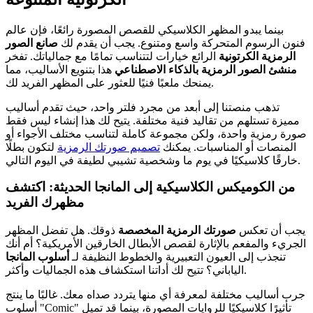
بينما يبدو المظهر الكلاسيكي للقصص المصورة رائعًا، فإن عالم
فنون الرسوم المتحركة واسع ومتنوع. يجب أن يقدم لك
صانع الصور
الرمزية الكرتونية
الرائع خيارات لتتناسب تمامًا مع جمالياتك. تفخر
منشئ الصور الرمزية بالذكاء الاصطناعي
هذا بتنويع الأساليب، مما
يمنحك ملعبًا فنيًا للعثور على المظهر الفريد لك.
تذهب منصتنا إلى أبعد من مجرد فلتر واحد، حيث تقدم أساليب
مميزة تستلهم من تقاليد فنية مختلفة. يتيح لك هذا إنشاء ليس فقط
صورة رمزية واحدة، ولكن مجموعة كاملة لتناسب مختلف الأجواء أو
المنصات أو المناسبات. يمكنك
تصميم صورتك الرمزية
لتكون بطلًا
خارقًا كلاسيكيًا في يوم ما وشخصية تشيبي لطيفة في اليوم التالي.
من الكوميكس الكلاسيكية إلى المانجا الحديثة: اكتشف
مظهرك الفريد
يجب أن تعكس
صورتك الرمزية المخصصة
ذوقك. هل تفضل المظهر
الجريء والمفعم بالإثارة لقصص الأبطال الخارقين الأمريكية؟ أم أنك
تنجذب إلى العيون التعبيرية والخطوط النظيفة لـ
أسلوب المانجا
الياباني؟ تتيح لك أداتنا استكشاف هذه الجماليات وأكثر.
جرب أساليب مختلفة لمعرفة أي منها يتردد صداه معك. غالبًا ما ينتج
أسلوب "Comic" تأثيرًا كلاسيكيًا للروايات المصورة، بينما قد تميل