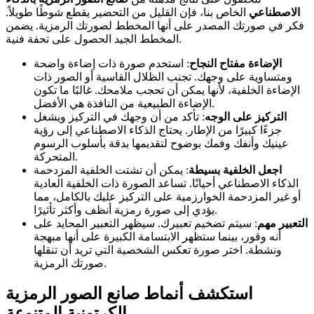
الاصطناعي
الخاص بنا، فإن القليل من التحضير يقطع شوطًا طويلاً.
فكر في صورتك المصدر على أنها المخطط لصورتك الرمزية. يضمن
المخطط الجيد الحصول على تحفة فنية.
الإضاءة مفتاح النجاح
: استخدم صورة ذات إضاءة واضحة
ومتساوية على وجهك. تجنب الظلال القاسية أو الصور ذات
الإضاءة الخلفية، لأنها يمكن أن تحجب ملامحك. غالبًا ما تكون
الإضاءة الطبيعية من النافذة هي الأفضل.
التركيز على الوجه
: تأكد من أن وجهك في التركيز ويشغل
جزءًا كبيرًا من الإطار. يحتاج الذكاء الاصطناعي إلى رؤية
عينيك وأنفك وفمك بوضوح لتقديمها بدقة بأسلوب الرسوم
المتحركة.
اجعل الخلفية بسيطة
: يمكن أن تشتت الخلفية المزدحمة
الذكاء الاصطناعي أحيانًا. تساعد الصورة ذات الخلفية العادية
أو غير المزدحمة الخوارزمية على التركيز عليك بالكامل، مما
يؤدي إلى صورة رمزية أنظف وأكثر تأثيرًا.
التعبير مهم
: سيتم تضخيم تعبيرك. سيظهر التعبير المحايد على
أنه وقور، بينما ستظهر الابتسامة الكبيرة على أنها مبهجة
ونشطة. اختر صورة تعكس الشخصية التي تريد أن تنقلها
صورتك الرمزية.
استكشف أنماط صانع الصور الرمزية
الكرتونية المتنوعة