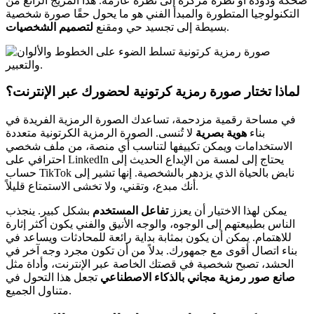
ضحكة ودودة أو نظرة مركزة إلى نظرة عازمة. هذا المزيج الرائع من
التكنولوجيا المتطورة والمبدأ الفني هو ما يحول حقًا صورة شخصية
.
بسيطة إلى تجسيد حي ومقنع
لتصميم الشخصيات
لماذا تختار صورة رمزية كرتونية لحضورك عبر الإنترنت؟
في مساحة رقمية مزدحمة، تساعدك الصورة الرمزية الفريدة في
بناء
هوية بصرية
لا تُنسى. الصورة الرمزية الكرتونية متعددة
الاستخدامات ويمكن تكييفها لتناسب أي منصة، من ملف شخصي
احترافي على LinkedIn يحتاج إلى لمسة من الإبداع الحديث إلى
حساب TikTok نابض بالحياة الذي يزدهر بالشخصية. إنها تشير إلى
أنك مبدع، وتقني، ولا تخشى الاستمتاع قليلاً.
يمكن لهذا الاختيار أن يعزز
تفاعل المستخدم
بشكل كبير. ينجذب
الناس بطبيعتهم إلى الوجوه، والوجه الأنيق والفني يكون أكثر إثارة
للاهتمام. يمكن أن يكون بمثابة بداية رائعة للمحادثات ويساعد في
بناء اتصال أقوى مع جمهورك. بدلاً من أن تكون مجرد وجه آخر في
الحشد، تصبح شخصية في قصتك الخاصة عبر الإنترنت، وأداة مثل
صانع صور رمزية مجاني بالذكاء الاصطناعي
تجعل هذا التحول في
متناول الجميع.