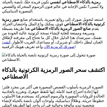
رمزية بالذكاء الاصطناعي لنفسي
تكون فريدة حقًا، نابضة بالحياة،
ولا تُنسى؟ تكمن الإجابة في عالم فنون الرسوم المتحركة والقصص
المصورة الديناميكي.
استعد لتحويل صورك إلى روائع تعبيرية. باستخدام صانع
صور رمزية
كرتونية بالذكاء الاصطناعي
قوي، يمكنك ودّع الملل واحتضان الجرأة.
يقدم
صانع الصور الرمزية بالذكاء الاصطناعي
هذا طريقة بسيطة
وسريعة وممتعة للغاية لإنشاء نسخة كرتونية عالية الجودة من
نفسك. سيرشدك هذا الدليل خلال كل ما تحتاج إلى معرفته لإطلاق
العنان لبطل داخلك، أو شريرك، أو مساعدك الغريب الأطوار.
أنشئ
وأعد تعريف هويتك الرقمية!
صورتك الرمزية الآن
اكتشف سحر الصور الرمزية الكرتونية بالذكاء
الاصطناعي
الصورة الرمزية بأسلوب القصص المصورة هي أكثر من مجرد فلتر؛
إنها إعادة اختراع فنية كاملة. إنها تلتقط جوهرك وتعززه بالجاذبية
الخالدة للروايات المصورة والرسوم المتحركة. يستخدم هذا الأسلوب
خطوطًا جريئة، وظلالًا ديناميكية، ولوحات ألوان نابضة بالحياة لإنشاء
شخصية تبدو مألوفة وخيالية في آن واحد. إنها الطريقة المثلى