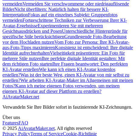
vermeiden
Vermeiden Sie verschwommene oder niedrigauflösende
Bilder
Nicht überfiltern: Natürlich halten für bessere KI-
Interpretation
Fokus auf ein einzelnes Subjekt: Gruppenfotos
vermeiden
Fortgeschrittene Techniken zur Verbesserung Ihrer KI-
Avatar-Ergebnisse
Experimentieren Sie mit mehreren
Gesichtsausdrücken und Posen
Unterschiedliche Hintergründe für
spezifische Stile berücksichtigen
Grundlegende Foto-Bearbeitung
vor dem Hochladen nutzen
Vom Foto zur Persona: Ihre KI-Avatar-
aus-Foto-Tipps maximieren
Konsistenz ist entscheidend: Ihre digitale
Identität aufrechterhalten
Vielseitigkeit präsentieren: Ein Foto für
mehrere Stile nutzen
Ihre perfekte digitale Identität gestalten: Mit
dem richtigen Foto starten
Ihre Fragen beantwortet: Den perfekten
KI-Avatar erstellen
Wie kann ich einen KI-Avatar kostenlos
erstellen?
Was ist der beste Weg, einen KI-Avatar von mir selbst zu
erstellen?
Wie arbeiten KI-Avatar-Maker im Allgemeinen mit meinen
Fotos?
Kann ich meine eigenen Fotos verwenden, um meinen
eigenen KI-Avatar auf dieser Plattform zu erstellen?
AiAvatarMaker.net
Verwandeln Sie Ihre Bilder sofort in faszinierende KI-Zeichnungen.
Über uns
Features
FAQ
© 2025
AiAvatarMaker.net
, All rights reserved
Privacy Policy
Terms of Service
Cookie-Richtlinie