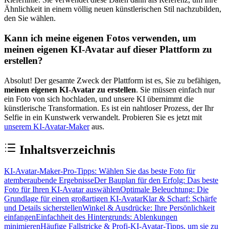
Ähnlichkeit in einem völlig neuen künstlerischen Stil nachzubilden,
den Sie wählen.
Kann ich meine eigenen Fotos verwenden, um
meinen eigenen KI-Avatar auf dieser Plattform zu
erstellen?
Absolut! Der gesamte Zweck der Plattform ist es, Sie zu befähigen,
meinen eigenen KI-Avatar zu erstellen
. Sie müssen einfach nur
ein Foto von sich hochladen, und unsere KI übernimmt die
künstlerische Transformation. Es ist ein nahtloser Prozess, der Ihr
Selfie in ein Kunstwerk verwandelt. Probieren Sie es jetzt mit
unserem KI-Avatar-Maker
aus.
Inhaltsverzeichnis
KI-Avatar-Maker-Pro-Tipps: Wählen Sie das beste Foto für
atemberaubende Ergebnisse
Der Bauplan für den Erfolg: Das beste
Foto für Ihren KI-Avatar auswählen
Optimale Beleuchtung: Die
Grundlage für einen großartigen KI-Avatar
Klar & Scharf: Schärfe
und Details sicherstellen
Winkel & Ausdrücke: Ihre Persönlichkeit
einfangen
Einfachheit des Hintergrunds: Ablenkungen
minimieren
Häufige Fallstricke & Profi-KI-Avatar-Tipps, um sie zu