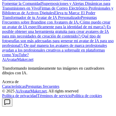
Fomentar la Comunidad
Superposiciones y Alertas Dinámicas para
Transmisiones en Vivo
Firmas de Correo Electrónico Profesionales y
Bibliotecas de Activos Digitales
Eleva tu Marca: El Poder
Transformador de tu Avatar de IA Personalizado
Preguntas
Frecuentes sobre Branding con Avatares de IA
¿Cómo puedo crear
un avatar de IA específicamente para la identidad de mi marca?
¿Es
posible obtener una herramienta gratuita para crear avatares de IA
para mis necesidades de creación de contenido?
¿Qué tipo de
fotografías son más adecuadas para generar mi avatar de IA para uso
profesional?
¿De qué manera los avatares de marca profesionales
ayudan a los profesionales creativos a sobresalir en plataformas
como YouTube?
AiAvatarMaker.net
Transformando instantáneamente tus imágenes en cautivadores
dibujos con IA.
Acerca de
Características
Preguntas frecuentes
© 2025
AiAvatarMaker.net
, All rights reserved
Política de privacidad
Términos de servicio
Política de cookies