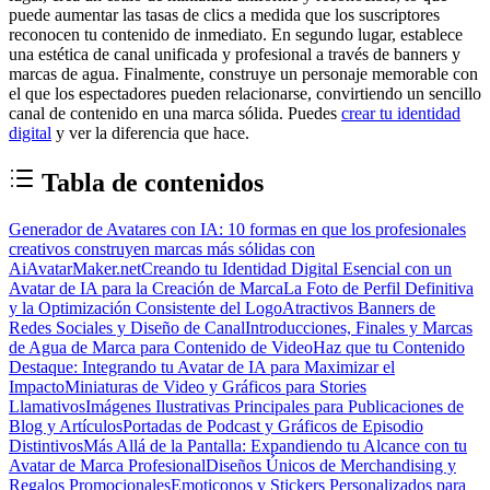
puede aumentar las tasas de clics a medida que los suscriptores
reconocen tu contenido de inmediato. En segundo lugar, establece
una estética de canal unificada y profesional a través de banners y
marcas de agua. Finalmente, construye un personaje memorable con
el que los espectadores pueden relacionarse, convirtiendo un sencillo
canal de contenido en una marca sólida. Puedes
crear tu identidad
digital
y ver la diferencia que hace.
Tabla de contenidos
Generador de Avatares con IA: 10 formas en que los profesionales
creativos construyen marcas más sólidas con
AiAvatarMaker.net
Creando tu Identidad Digital Esencial con un
Avatar de IA para la Creación de Marca
La Foto de Perfil Definitiva
y la Optimización Consistente del Logo
Atractivos Banners de
Redes Sociales y Diseño de Canal
Introducciones, Finales y Marcas
de Agua de Marca para Contenido de Video
Haz que tu Contenido
Destaque: Integrando tu Avatar de IA para Maximizar el
Impacto
Miniaturas de Video y Gráficos para Stories
Llamativos
Imágenes Ilustrativas Principales para Publicaciones de
Blog y Artículos
Portadas de Podcast y Gráficos de Episodio
Distintivos
Más Allá de la Pantalla: Expandiendo tu Alcance con tu
Avatar de Marca Profesional
Diseños Únicos de Merchandising y
Regalos Promocionales
Emoticonos y Stickers Personalizados para