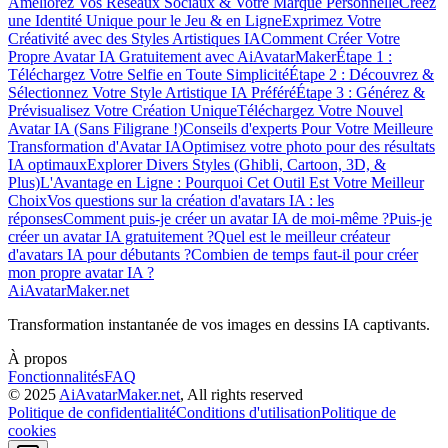
Améliorez Vos Réseaux Sociaux & Votre Marque Personnelle
Créez
une Identité Unique pour le Jeu & en Ligne
Exprimez Votre
Créativité avec des Styles Artistiques IA
Comment Créer Votre
Propre Avatar IA Gratuitement avec AiAvatarMaker
Étape 1 :
Téléchargez Votre Selfie en Toute Simplicité
Étape 2 : Découvrez &
Sélectionnez Votre Style Artistique IA Préféré
Étape 3 : Générez &
Prévisualisez Votre Création Unique
Téléchargez Votre Nouvel
Avatar IA (Sans Filigrane !)
Conseils d'experts Pour Votre Meilleure
Transformation d'Avatar IA
Optimisez votre photo pour des résultats
IA optimaux
Explorer Divers Styles (Ghibli, Cartoon, 3D, &
Plus)
L'Avantage en Ligne : Pourquoi Cet Outil Est Votre Meilleur
Choix
Vos questions sur la création d'avatars IA : les
réponses
Comment puis-je créer un avatar IA de moi-même ?
Puis-je
créer un avatar IA gratuitement ?
Quel est le meilleur créateur
d'avatars IA pour débutants ?
Combien de temps faut-il pour créer
mon propre avatar IA ?
AiAvatarMaker.net
Transformation instantanée de vos images en dessins IA captivants.
À propos
Fonctionnalités
FAQ
© 2025
AiAvatarMaker.net
, All rights reserved
Politique de confidentialité
Conditions d'utilisation
Politique de
cookies