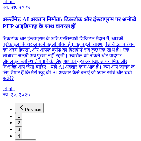
admin
नव. २७, २०२५
अल्टीमेट AI अवतार निर्माता: टिकटोक और इंस्टाग्राम पर अनोखे
PFP आइडियाज़ के साथ वायरल हों
टिकटोक और इंस्टाग्राम के अति-प्रतिस्पर्धी डिजिटल मैदान में, आपकी
प्रोफ़ाइल पिक्चर आपकी पहली पंक्ति है। यह पहली धारणा, डिजिटल परिचय
का अहम हिस्सा, और आपके ब्रांड का बिलबोर्ड सब कुछ एक साथ है। एक
साधारण सेल्फ़ी अब पुख्ता नहीं रहती। स्क्रॉल को रोकने और यादगार
ऑनलाइन उपस्थिति बनाने के लिए, आपको कुछ अनोखा, डायनामिक और
निःसंदेह आप जैसा चाहिए। यहीं AI अवतार काम आते हैं। क्या आप जानने के
लिए तैयार हैं कि मेरी खुद की AI अवतार कैसे बनाएं जो ध्यान खींचे और चर्चा
बटोरे?
admin
नव. २०, २०२५
Previous
1
2
3
4