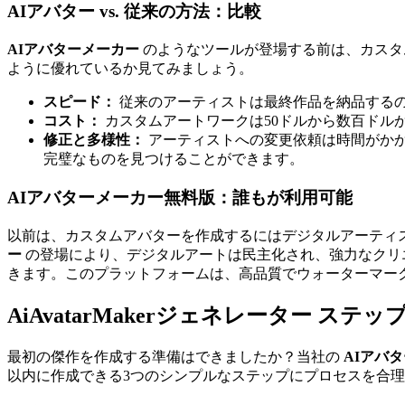
AIアバター vs. 従来の方法：比較
AIアバターメーカー
のようなツールが登場する前は、カスタ
ように優れているか見てみましょう。
スピード：
従来のアーティストは最終作品を納品するの
コスト：
カスタムアートワークは50ドルから数百ドル
修正と多様性：
アーティストへの変更依頼は時間がかか
完璧なものを見つけることができます。
AIアバターメーカー無料版：誰もが利用可能
以前は、カスタムアバターを作成するにはデジタルアーティ
ー
の登場により、デジタルアートは民主化され、強力なクリ
きます。このプラットフォームは、高品質でウォーターマー
AiAvatarMakerジェネレーター ス
最初の傑作を作成する準備はできましたか？当社の
AIアバ
以内に作成できる3つのシンプルなステップにプロセスを合