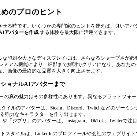
ためのプロのヒント
させる時です。いくつかの専門家のヒントを使えば、良いアバ
AIアバターを作成
する体験を最大限に活用できます。
ルな印刷や大きなディスプレイには、さらなるシャープさが必
レミアム機能により、細部まで鮮明でクリアになり、あなたの
な、画像の最終的な品質を大きく向上させます。
ショナルAIアバターまで
ー
の真の魅力はその多様性にあります。異なるプラットフォー
ルのアバターは、Steam、Discord、Twitchなどの
る強力なキャラクターを作り出せます。
「ジブリ」のアバターは、Instagram、TikTok、Twit
リストスタイルは、LinkedInのプロフィールや会社のウェブサイ