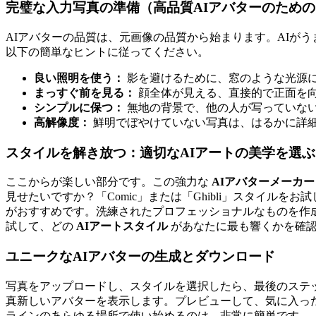
完璧な入力写真の準備（高品質AIアバターのため
AIアバターの品質は、元画像の品質から始まります。AIが
以下の簡単なヒントに従ってください。
良い照明を使う：
影を避けるために、窓のような光源
まっすぐ前を見る：
顔全体が見える、直接的で正面を
シンプルに保つ：
無地の背景で、他の人が写っていな
高解像度：
鮮明でぼやけていない写真は、はるかに詳
スタイルを解き放つ：適切なAIアートの美学を選ぶ
ここからが楽しい部分です。この強力な
AIアバターメーカー
見せたいですか？「Comic」または「Ghibli」スタイルをお
がおすすめです。洗練されたプロフェッショナルなものを作
試して、どの
AIアートスタイル
があなたに最も響くかを確
ユニークなAIアバターの生成とダウンロード
写真をアップロードし、スタイルを選択したら、最後のステ
真新しいアバターを表示します。プレビューして、気に入っ
ラインのあらゆる場所で使い始めるのは、非常に簡単です。