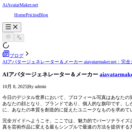
AiAvatarMaker.net
Home
Pricing
Blog
ブログ
AIアバタージェネレーター＆メーカー aiavatarmaker.net：完
AIアバタージェネレーター＆メーカー
aiavatarmake
10月 8, 2025
|
By admin
今日のデジタル世界において、プロフィール写真はあなたの
あなたの顔となり、ブランドであり、個人的な旗印です。し
に、あなたの本質を創造的に捉えたユニークなものを求めて
完全ガイドへようこそ。ここでは、魅力的でパーソナライズ
真を芸術作品に変える最もシンプルで最速の方法を提供する