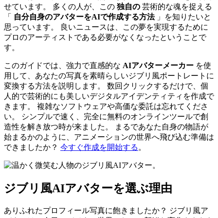
せています。 多くの人が、この
独自の
芸術的な魂を捉える
「
自分自身のアバターをAIで作成する方法
」を知りたいと
思っています。 良いニュースは、この夢を実現するために
プロのアーティストである必要がなくなったということで
す。
このガイドでは、強力で直感的な
AIアバターメーカー
を使
用して、あなたの写真を素晴らしいジブリ風ポートレートに
変換する方法を説明します。 数回クリックするだけで、個
人的で芸術的にも美しいデジタルアイデンティティを作成で
きます。 複雑なソフトウェアや高価な委託は忘れてくださ
い。 シンプルで速く、完全に無料のオンラインツールで創
造性を解き放つ時が来ました。 まるであなた自身の物語が
始まるかのように、アニメーションの世界へ飛び込む準備は
できましたか？
今すぐ作成を開始する
。
ジブリ風AIアバターを選ぶ理由
ありふれたプロフィール写真に飽きましたか？ ジブリ風ア