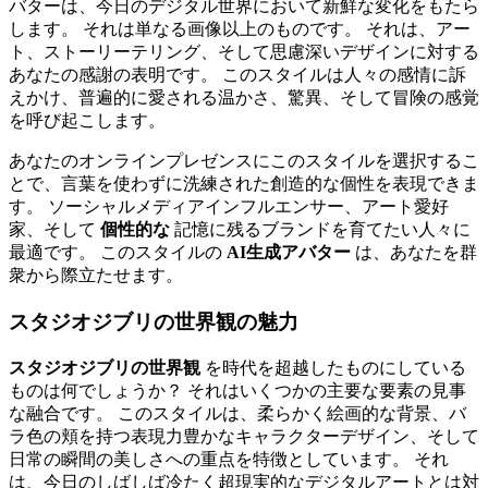
バターは、今日のデジタル世界において新鮮な変化をもたら
します。 それは単なる画像以上のものです。 それは、アー
ト、ストーリーテリング、そして思慮深いデザインに対する
あなたの感謝の表明です。 このスタイルは人々の感情に訴
えかけ、普遍的に愛される温かさ、驚異、そして冒険の感覚
を呼び起こします。
あなたのオンラインプレゼンスにこのスタイルを選択するこ
とで、言葉を使わずに洗練された創造的な個性を表現できま
す。 ソーシャルメディアインフルエンサー、アート愛好
家、そして
個性的な
記憶に残るブランドを育てたい人々に
最適です。 このスタイルの
AI生成アバター
は、あなたを群
衆から際立たせます。
スタジオジブリの世界観の魅力
スタジオジブリの世界観
を時代を超越したものにしている
ものは何でしょうか？ それはいくつかの主要な要素の見事
な融合です。 このスタイルは、柔らかく絵画的な背景、バ
ラ色の頬を持つ表現力豊かなキャラクターデザイン、そして
日常の瞬間の美しさへの重点を特徴としています。 それ
は、今日のしばしば冷たく超現実的なデジタルアートとは対