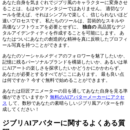
あなた自身を気まぐれでジブリ風のキャラクターに変身させ
ることは、もはやファンタジーではありません。 適切なツ
ールを使えば、それはシンプルで楽しく、信じられないほど
速いプロセスです。 私たちのツールは、芸術的なスキルや
高価なソフトウェアを必要とせずに、
独自の
高品質なデジ
タルアイデンティティを作成することを可能にします。 あ
なたはついにあなたの創造的な精神を真に反映したプロフィ
ール写真を持つことができます。
あなたのソーシャルメディアのフォロワーを魅了したいか、
記憶に残るパーソナルブランドを構築したいか、あるいは単
にAIアートの楽しさを探求したいかどうかにかかわらず、
あなたが必要とするすべてがここにあります。 最も良い点
は何ですか？ 今すぐ無料で始めることができます。
あなたは巨匠アニメーターの目を通してあなた自身を見る準
備ができていますか？
無料のAIアバターメーカーにアクセ
ス
して、数秒であなたの素晴らしいジブリ風アバターを作
成してください！
ジブリAIアバターに関するよくある質