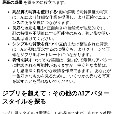
最高の成果
を得るのに役立ちます。
高品質の写真を使用する
: 顔の鮮明で高解像度の写真
は、AIにより詳細な作業を提供し、より正確でニュア
ンスのある変換につながります。
良好な照明を選ぶ
: 正面向きの自然光が理想的です。
顔の特徴を不明瞭にする可能性のある、強い影や暗い
写真は避けてください。
シンプルな背景を保つ
: 中立的または整理された背景
は、AIが顔に専念するのに役立ち、よりクリーンで正
確なジブリ風ポートレートにつながります。
表情を試す
: わずかな笑顔は、魅力的で陽気なアバター
に翻訳される可能性がありますが、中立的な表情は、
より思慮深く穏やかな表情を作成できます。 あなたが
一番好きなものを見るために、いくつかの異なる写真
を試すことを恐れないでください。
ジブリを超えて：その他のAIアバター
スタイルを探る
ジブリ風スタイルは素晴らしい出発点ですが、あなたの創造