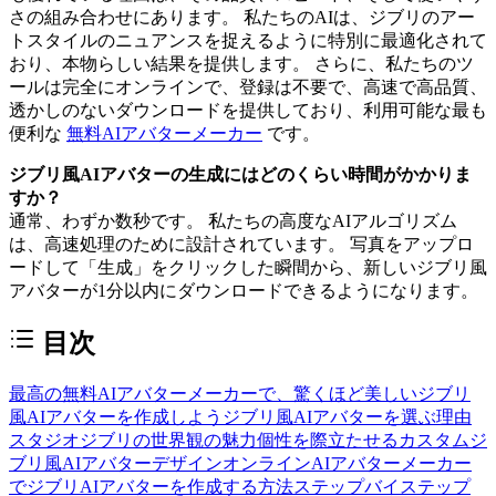
さの組み合わせにあります。 私たちのAIは、ジブリのアー
トスタイルのニュアンスを捉えるように特別に最適化されて
おり、本物らしい結果を提供します。 さらに、私たちのツ
ールは完全にオンラインで、登録は不要で、高速で高品質、
透かしのないダウンロードを提供しており、利用可能な最も
便利な
無料AIアバターメーカー
です。
ジブリ風AIアバターの生成にはどのくらい時間がかかりま
すか？
通常、わずか数秒です。 私たちの高度なAIアルゴリズム
は、高速処理のために設計されています。 写真をアップロ
ードして「生成」をクリックした瞬間から、新しいジブリ風
アバターが1分以内にダウンロードできるようになります。
目次
最高の無料AIアバターメーカーで、驚くほど美しいジブリ
風AIアバターを作成しよう
ジブリ風AIアバターを選ぶ理由
スタジオジブリの世界観の魅力
個性を際立たせるカスタムジ
ブリ風AIアバターデザイン
オンラインAIアバターメーカー
でジブリAIアバターを作成する方法
ステップバイステップ