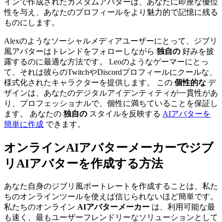
インで作成されたカスタムアバターは、あなたに即座な優位
性を与え、あなたのプロフィールをより魅力的で記憶に残る
ものにします。
Alexのようなソーシャルメディアユーザーにとって、ジブリ
風アバターはトレンドをフォローしながら
独自の
好みを披
露するのに最適な方法です。 Leoのようなゲーマーにとっ
て、それは彼らのTwitchやDiscordプロフィールにクールな、
様式化されたキャラクターを提供します。 この
個性的な
デ
ザインは、あなたのデジタルアイデンティティが一貫性があ
り、プロフェッショナルで、個性に満ちていることを保証し
ます。 あなたの
独自の
スタイルを反映する
AIアバターを
簡単に作成
できます。
オンラインAIアバターメーカーでジブ
リAIアバターを作成する方法
あなた自身のジブリ風ポートレートを作成することは、私た
ちのオンラインツールを使えば信じられないほど簡単です。
私たちのオンライン
AIアバターメーカー
は、利用可能な最
も速く、最もユーザーフレンドリーなソリューションとして