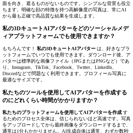
面を向き、遮るものがないものです。シンプルな背景も役立
ちます。明確な顔の特徴を持つ高解像度の写真は、常にAI
から最も正確で高品質な結果を生成します。
私の3DキュートAIアバターをどのソーシャルメデ
ィアプラットフォームでも使用できますか？
もちろんです！
私の3DキュートAIアバター
は、好きなプラ
ットフォームでいつでも使用できます。ダウンロード後、ア
バターは標準的な画像ファイル（JPGまたはPNGなど）であ
り、Instagram、TikTok、Facebook、Twitter、LinkedIn、
Discordなどで問題なく利用できます。プロフィール写真に
最適なサイズです。
私たちのツールを使用してAIアバターを作成する
のにどれくらい時間がかかりますか？
私たちのプラットフォームを使用してAIアバターを作成
す
るためのプロセス全体は、信じられないほど高速です。写真
をアップロードしてから最終画像をダウンロードするまで、
通常は1分もかかりません。AI生成自体は通常、わずか数秒