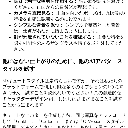
良好で均一な照明を使用する：
強い影や逆光を避けて
ください。正面からの自然光が理想です。
カメラを直接見る：
正面を向いたポーズは、AIが顔の
特徴を正確に認識するのに役立ちます。
シンプルな背景を保つ：
シンプルで整然とした背景
は、焦点があなたに留まるようにします。
顔が邪魔されていないことを確認する：
主要な特徴を
隠す可能性のあるサングラスや帽子を取り外してくだ
さい。
他にはない仕上がりのために、他のAIアバタース
タイルを試す
3Dキュートスタイルは素晴らしいですが、それは私たちの
プラットフォームで利用可能な多くのオプションの1つにす
ぎません。試すことを恐れないでください！真の創造的な
キャラクターデザイン
は、しばしばさまざまなことを試す
ことから生まれます。
キュートなアバターを作成した後、同じ写真をアップロード
して「Ghibli」、「Cartoon」、または「Q Version」スタイル
を適用してみてください。あなたは、あなたが気づいていな