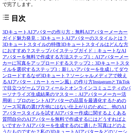
で完了します。
目次
3DキュートAIアバターの作り方：無料AIアバターメーカー
ガイド
魅力発見：3DキュートAIアバターのスタイルとは？
3Dキュートスタイルの特徴
3Dキュートスタイルはどんな方
におすすめ？
ステップバイステップガイド：キュートなAI
アバターを無料で作成する方法
ステップ1：AIアバターメー
カーに写真をアップロードする
ステップ2：3Dキュートスタ
イルを選択する
ステップ3：新しいアバターを生成してダウ
ンロードする
なぜ3Dキュート？ソーシャルメディアで映え
るAIアバター（カートゥーン風）の作り方
InstagramとTikTok
で目立つ
ゲームプロフィールとオンラインコミュニティのパ
ーソナライズ
生成結果のマスター：AIアバターメーカー活
用術：プロのヒント
AIアバターの品質を最適化するための
ソース写真の選び方
他にはない仕上がりのために、他のAI
アバタースタイルを試す
AIアバター作成に関するよくある
質問
自分のAIアバターを無料で作成するにはどうすればよ
いですか？
AIアバターを生成するのに適した写真はどのよ
うなものですか？
私の3DキュートAIアバターをどのソーシ