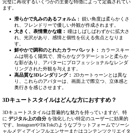
完璧に再現するいくつかの主要な特徴によって定義されてい
ます。
滑らかで丸みのあるフォルム：
鋭い角度は柔らかくさ
れ、フレンドリーで優しい外観が作成されます。
大きく、表情豊かな瞳：
瞳はしばしばわずかに拡大さ
れ、光沢があり、感情と個性を伝える焦点となりま
す。
鮮やかで調和のとれたカラーパレット：
カラースキー
ムは明るく陽気で、滑らかなグラデーションと柔らか
な影があり、アバターにプロフェッショナルなレンダ
リングされた外観を与えます。
高品質な3Dレンダリング：
2Dカートゥーンとは異な
り、これらのアバターは、画面上で際立つ、立体感と
奥行きを感じさせます。
3Dキュートスタイルはどんな方におすすめ？
3Dキュートスタイルは普遍的な魅力を持っていますが、特
に
デジタル上の自分
を強化したい特定のユーザーに効果的
です。InstagramやTikTokのようなプラットフォームでソーシ
ャルメディアインフルエンサーまたはコンテンツクリエイタ