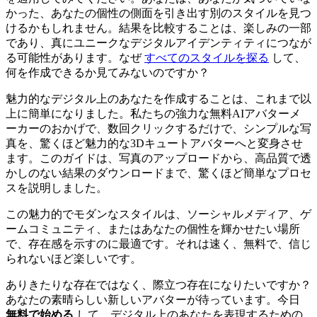
かった、あなたの個性の側面を引き出す別のスタイルを見つ
けるかもしれません。結果を比較することは、楽しみの一部
であり、真にユニークなデジタルアイデンティティにつなが
る可能性があります。なぜ
すべてのスタイルを探る
して、
何を作成できるか見てみないのですか？
魅力的なデジタル上のあなたを作成することは、これまで以
上に簡単になりました。私たちの強力な無料AIアバターメ
ーカーのおかげで、数回クリックするだけで、シンプルな写
真を、驚くほど魅力的な3Dキュートアバターへと変身させ
ます。このガイドは、写真のアップロードから、高品質で透
かしのない結果のダウンロードまで、驚くほど簡単なプロセ
スを説明しました。
この魅力的でモダンなスタイルは、ソーシャルメディア、ゲ
ームコミュニティ、またはあなたの個性を輝かせたい場所
で、存在感を示すのに最適です。それは速く、無料で、信じ
られないほど楽しいです。
ありきたりな存在ではなく、際立つ存在になりたいですか？
あなたの素晴らしい新しいアバターが待っています。今日
無料で始める
して、デジタル上のあなたを表現するための