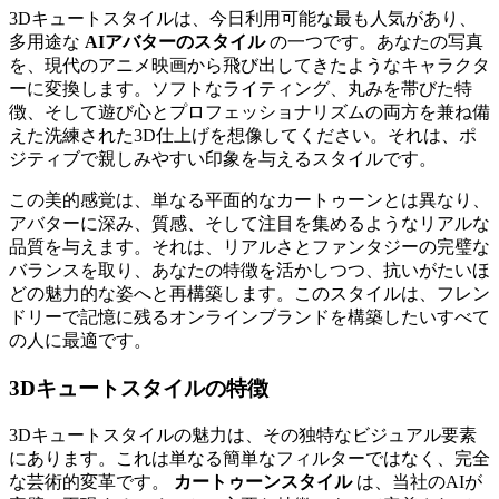
3Dキュートスタイルは、今日利用可能な最も人気があり、
多用途な
AIアバターのスタイル
の一つです。あなたの写真
を、現代のアニメ映画から飛び出してきたようなキャラクタ
ーに変換します。ソフトなライティング、丸みを帯びた特
徴、そして遊び心とプロフェッショナリズムの両方を兼ね備
えた洗練された3D仕上げを想像してください。それは、ポ
ジティブで親しみやすい印象を与えるスタイルです。
この美的感覚は、単なる平面的なカートゥーンとは異なり、
アバターに深み、質感、そして注目を集めるようなリアルな
品質を与えます。それは、リアルさとファンタジーの完璧な
バランスを取り、あなたの特徴を活かしつつ、抗いがたいほ
どの魅力的な姿へと再構築します。このスタイルは、フレン
ドリーで記憶に残るオンラインブランドを構築したいすべて
の人に最適です。
3Dキュートスタイルの特徴
3Dキュートスタイルの魅力は、その独特なビジュアル要素
にあります。これは単なる簡単なフィルターではなく、完全
な芸術的変革です。
カートゥーンスタイル
は、当社のAIが