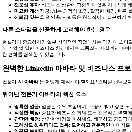
전문성 유지:
비즈니스 상황에 적합하지 않은 지나치게 
미묘한 개선 제공:
AI는 최적의 조명, 깔끔한 배경, 빠른
신뢰감 있는 외모
연출: 사람들은 현실적이고 접근하기 쉬
다른 스타일을 신중하게 고려해야 하는 경우
현실감이 중요하지만 일부 창의적인 직업에서는 약간 더 스타일
의 기업 및 일반 비즈니스 환경에서는 고품질의 사실적인 아바
한 변화를 탐색할 수 있습니다.
완벽한 LinkedIn 아바타 및 비즈니스 프
전문가 AI 아바타
는 어떻게 제작해야 할까요? 스타일 선택보다
뛰어난 전문가 아바타의 핵심 요소
명확한 얼굴:
얼굴은 주요 초점이며, 조명이 밝고 정면 또
적절한 복장:
중요한 비즈니스 회의 또는 전문적인 역할에
간단한 배경:
산만한 배경을 피하세요. 깨끗하고 중립적이거
고해상도 & 워터마크 없음:
모던하고 전문적인
이미지를 
일관된 브랜딩:
아바타를 비즈니스에 사용하는 경우 톤과