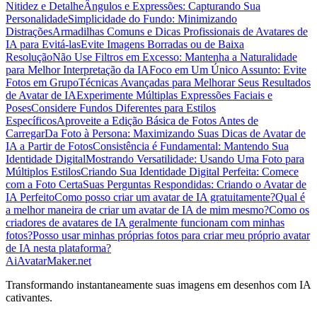
Nitidez e Detalhe
Ângulos e Expressões: Capturando Sua
Personalidade
Simplicidade do Fundo: Minimizando
Distrações
Armadilhas Comuns e Dicas Profissionais de Avatares de
IA para Evitá-las
Evite Imagens Borradas ou de Baixa
Resolução
Não Use Filtros em Excesso: Mantenha a Naturalidade
para Melhor Interpretação da IA
Foco em Um Único Assunto: Evite
Fotos em Grupo
Técnicas Avançadas para Melhorar Seus Resultados
de Avatar de IA
Experimente Múltiplas Expressões Faciais e
Poses
Considere Fundos Diferentes para Estilos
Específicos
Aproveite a Edição Básica de Fotos Antes de
Carregar
Da Foto à Persona: Maximizando Suas Dicas de Avatar de
IA a Partir de Fotos
Consistência é Fundamental: Mantendo Sua
Identidade Digital
Mostrando Versatilidade: Usando Uma Foto para
Múltiplos Estilos
Criando Sua Identidade Digital Perfeita: Comece
com a Foto Certa
Suas Perguntas Respondidas: Criando o Avatar de
IA Perfeito
Como posso criar um avatar de IA gratuitamente?
Qual é
a melhor maneira de criar um avatar de IA de mim mesmo?
Como os
criadores de avatares de IA geralmente funcionam com minhas
fotos?
Posso usar minhas próprias fotos para criar meu próprio avatar
de IA nesta plataforma?
AiAvatarMaker.net
Transformando instantaneamente suas imagens em desenhos com IA
cativantes.