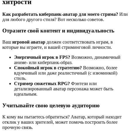
хитрости
Как разработать киберпанк-аватар для моего стрима?
Или
для любого другого стиля? Вот несколько советов.
Отразите свой контент и индивидуальность
Ваш
игровой аватар
должен соответствовать играм, в
которые вы играете, и вашей стриминговой личности.
Энергичный игрок в FPS?
Возможно, динамичный
аниме- или киберпанк-образ.
Спокойный игрок в стратегию?
Возможно, более
вдумчивый или даже реалистичный (с изюминкой)
стиль.
Стример сюжетных RPG?
Фэнтези или
детализированный аватар персонажа может быть
идеальным.
Учитывайте свою целевую аудиторию
К кому вы пытаетесь обратиться? Аватар, который находит
отклик у ваших зрителей, может помочь построить более
прочную связь.