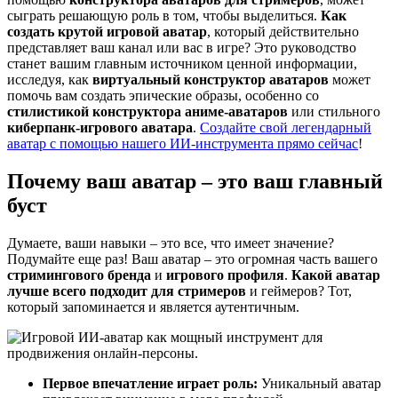
сыграть решающую роль в том, чтобы выделиться.
Как
создать крутой игровой аватар
, который действительно
представляет ваш канал или вас в игре? Это руководство
станет вашим главным источником ценной информации,
исследуя, как
виртуальный конструктор аватаров
может
помочь вам создать эпические образы, особенно со
стилистикой
конструктора аниме-аватаров
или стильного
киберпанк-игрового аватара
.
Создайте свой легендарный
аватар с помощью нашего ИИ-инструмента прямо сейчас
!
Почему ваш аватар – это ваш главный
буст
Думаете, ваши навыки – это все, что имеет значение?
Подумайте еще раз! Ваш аватар – это огромная часть вашего
стримингового бренда
и
игрового профиля
.
Какой аватар
лучше всего подходит для стримеров
и геймеров? Тот,
который запоминается и является аутентичным.
Первое впечатление играет роль:
Уникальный аватар