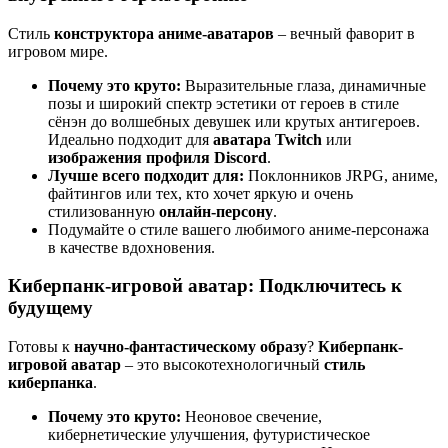
Стиль
конструктора аниме-аватаров
– вечный фаворит в
игровом мире.
Почему это круто:
Выразительные глаза, динамичные
позы и широкий спектр эстетики от героев в стиле
сёнэн до волшебных девушек или крутых антигероев.
Идеально подходит для
аватара Twitch
или
изображения профиля Discord
.
Лучше всего подходит для:
Поклонников JRPG, аниме,
файтингов или тех, кто хочет яркую и очень
стилизованную
онлайн-персону
.
Подумайте о стиле вашего любимого аниме-персонажа
в качестве вдохновения.
Киберпанк-игровой аватар: Подключитесь к
будущему
Готовы к
научно-фантастическому образу
?
Киберпанк-
игровой аватар
– это высокотехнологичный
стиль
киберпанка
.
Почему это круто:
Неоновое свечение,
кибернетические улучшения, футуристическое