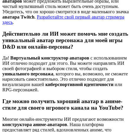
аватаров
может предложить выразительные образы, или
чистый мультяшный стиль может быть очень доступным.
Убедитесь, что он хорошо смотрится в виде маленького значка
аватара Twitch
.
Разработайте свой первый аватар стримера
здесь
.
Действительно ли ИИ может помочь мне создать
уникальный аватар персонажа для моей игры
D&D или онлайн-персоны?
Да!
Виртуальный конструктор аватаров
с использованием
ИИ отлично подходит для этого. Вы можете направлять ИИ
своей фотографией и выбором стиля, чтобы создать
уникального персонажа
, которого вы, возможно, не сможете
нарисовать самостоятельно. Это отлично подходит для
визуализации вашей
киберспортивной идентичности
или
RPG-персонажей.
Где можно получить хороший аватар в аниме-
стиле для своего игрового канала на YouTube?
Многие онлайн-инструменты ИИ предлагают возможности
конструктора аниме-аватаров
. Наша платформа
предоставляет ряд стилей, вдохновленных аниме, что