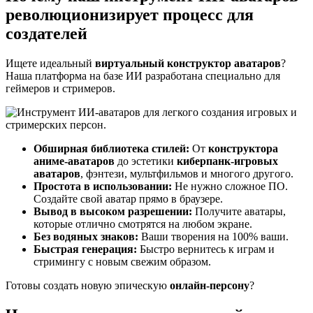
революционизирует процесс для
создателей
Ищете идеальный
виртуальный конструктор аватаров
?
Наша платформа на базе ИИ разработана специально для
геймеров и стримеров.
Обширная библиотека стилей:
От
конструктора
аниме-аватаров
до эстетики
киберпанк-игровых
аватаров
, фэнтези, мультфильмов и многого другого.
Простота в использовании:
Не нужно сложное ПО.
Создайте свой аватар прямо в браузере.
Вывод в высоком разрешении:
Получите аватары,
которые отлично смотрятся на любом экране.
Без водяных знаков:
Ваши творения на 100% ваши.
Быстрая генерация:
Быстро вернитесь к играм и
стримингу с новым свежим образом.
Готовы создать новую эпическую
онлайн-персону
?