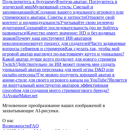
Подключитесь к будущему
Фэнтези-аватар: Погрузитесь в
эпический мир
Мультяшный стиль: Смелый и
запоминающийся
Создание вашего идеального игрового или
стримерского аватара: Советы и хитрости
Отразите свой
контент и индивидуальность
Учитывайте свою целевую
аудиторию
Сохраняйте последовательность (но не бойтесь
развиваться)
Качество имеет значение: HD и без водяных
знаков
Почему наш инструмент ИИ-аватаров
революционизирует процесс для создателей
Часто задаваемые
вопросы геймеров и стримеров
Как сделать так, чтобы мой
игровой аватар выглядел по-настоящему круто и уникально?
Какой аватар лучше всего подходит для нового стримера
Twitch?
Действительно ли ИИ может помочь мне создать
уникальный аватар персонажа для моей игры D&D или
онлайн-персоны?
Где можно получить хороший аватар в
аниме-стиле для своего игрового канала на YouTube?
Является
ли виртуальный конструктор аватаров эффективным
способом для создания моего стримингового бренда?
AiAvatarMaker.net
Мгновенное преобразование ваших изображений в
захватывающие AI-рисунки.
О нас
Возможности
FAQ