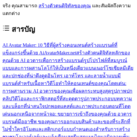
จริง คุณสามารถ
สร้างตัวตนดิจิทัลของคุณ
และสัมผัสถึงความ
แตกต่าง
สารบัญ
AI Avatar Maker: 10 วิธีที่ผู้สร้างคอนเทนต์สร้างแบรนด์ที่
แข็งแกร่งขึ้นด้วย AiAvatarMaker.net
สร้างตัวตนดิจิทัลหลักของ
คุณด้วย AI อวตารเพื่อการสร้างแบรนด์
รูปโปรไฟล์ที่สมบูรณ์
แบบและการผสานโลโก้ให้เป็นหนึ่งเดียว
แบนเนอร์โซเชียลมีเดีย
และปกช่องที่น่าดึงดูด
อินโทร เอาท์โทร และลายน้ำแบบมี
แบรนด์สำหรับเนื้อหาวิดีโอ
ทำให้คอนเทนต์ของคุณโดดเด่น:
การผสานรวม AI อวตารของคุณเพื่อผลกระทบสูงสุด
รูปภาพปก
คลิปวิดีโอและกราฟิกสตอรี่ที่สะดุดตา
รูปภาพประกอบบทความ
และบล็อกที่น่าสนใจ
ปกพอดแคสต์และภาพประกอบตอนที่โดด
เด่น
นอกเหนือจากหน้าจอ: ขยายการเข้าถึงของคุณด้วย อวตาร
แบรนด์มืออาชีพ ของคุณ
การออกแบบสินค้าและของที่ระลึกที่
ไม่ซ้ำใคร
อิโมตและสติกเกอร์แบบกำหนดเองสำหรับการสร้าง
ชุมชน
โอเวอร์เลย์และแจ้งเตือนสตรีมสดแบบไดนามิก
ลายเซ็น