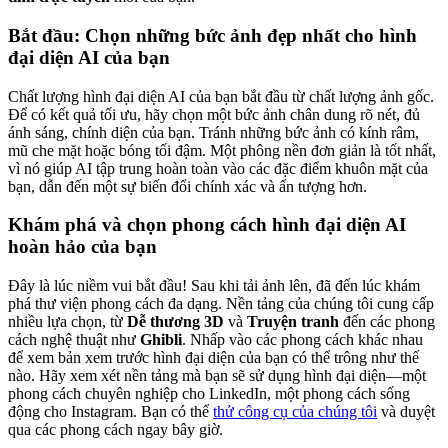
Bắt đầu: Chọn những bức ảnh đẹp nhất cho hình
đại diện AI của bạn
Chất lượng hình đại diện AI của bạn bắt đầu từ chất lượng ảnh gốc.
Để có kết quả tối ưu, hãy chọn một bức ảnh chân dung rõ nét, đủ
ánh sáng, chính diện của bạn. Tránh những bức ảnh có kính râm,
mũ che mặt hoặc bóng tối đậm. Một phông nền đơn giản là tốt nhất,
vì nó giúp AI tập trung hoàn toàn vào các đặc điểm khuôn mặt của
bạn, dẫn đến một sự biến đổi chính xác và ấn tượng hơn.
Khám phá và chọn phong cách hình đại diện AI
hoàn hảo của bạn
Đây là lúc niềm vui bắt đầu! Sau khi tải ảnh lên, đã đến lúc khám
phá thư viện phong cách đa dạng. Nền tảng của chúng tôi cung cấp
nhiều lựa chọn, từ
Dễ thương 3D
và
Truyện tranh
đến các phong
cách nghệ thuật như
Ghibli
. Nhấp vào các phong cách khác nhau
để xem bản xem trước hình đại diện của bạn có thể trông như thế
nào. Hãy xem xét nền tảng mà bạn sẽ sử dụng hình đại diện—một
phong cách chuyên nghiệp cho LinkedIn, một phong cách sống
động cho Instagram. Bạn có thể
thử công cụ của chúng tôi
và duyệt
qua các phong cách ngay bây giờ.