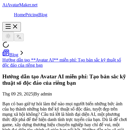
AiAvatarMaker.net
Home
Pricing
Blog
Blog
Hướng dẫn tạo **Avatar AI** miễn phí: Tạo bản sắc kỹ thuật số
độc đáo của riêng bạn
Hướng dẫn tạo
Avatar AI
miễn phí: Tạo bản sắc kỹ
thuật số độc đáo của riêng bạn
Thg 09 29, 2025
|
By admin
Bạn có bao giờ tự hỏi làm thế nào mọi người biến những bức ảnh
của họ thành những bản thể kỹ thuật số độc đáo, tuyệt đẹp trên
mạng xã hội không? Câu trả lời là hình đại diện AI, một phương
thức đột phá để thể hiện danh tính trực tuyến của bạn. Dù là để chơi
game, xây dựng thương hiệu chuyên nghiệp hay chỉ để vui, một
hình đại diện tùy chỉnh sẽ giúp bạn nổi bật. Hướng dẫn này sẽ giải