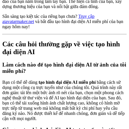
đáo của bạn nằm trong tầm tay bạn. Thể hiện cá tính của bạn, xây
dựng thương hiệu của bạn và nổi bật giữa đám đông.
Sẵn sàng tạo kiệt tác của riêng bạn chưa?
Truy cập
aiavatarmaker.net
và bắt đầu tạo hình đại diện AI miễn phí của bạn
ngay hôm nay!
Các câu hỏi thường gặp về việc tạo hình
đại diện AI
Làm cách nào để tạo hình đại diện AI từ ảnh của tôi
miễn phí?
Bạn có thể dễ dàng
tạo hình đại diện AI miễn phí
bằng cách sử
dụng một công cụ trực tuyến như của chúng tôi. Quá trình này rất
đơn giản: tải lên một bức ảnh rõ nét của bạn, chọn một phong cách
nghệ thuật từ thư viện và để AI tạo hình đại diện của bạn. Sau đó,
bạn có thể tải xuống hình ảnh chất lượng cao, không có hình mờ
trực tiếp từ trang web mà không mất bất kỳ chi phí hay yêu cầu
đăng ký nào. Nó được thiết kế để nhanh chóng, đơn giản và dễ tiếp
cận với mọi người.