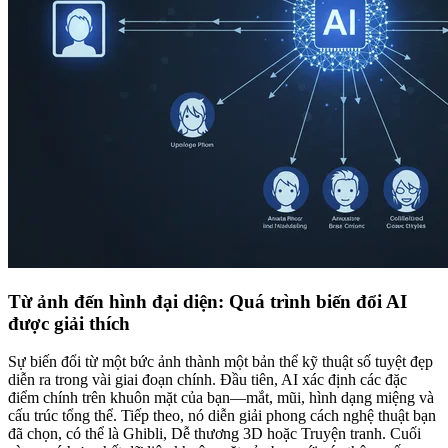
Từ ảnh đến hình đại diện: Quá trình biến đổi AI
được giải thích
Sự biến đổi từ một bức ảnh thành một bản thể kỹ thuật số tuyệt đẹp
diễn ra trong vài giai đoạn chính. Đầu tiên, AI xác định các đặc
điểm chính trên khuôn mặt của bạn—mắt, mũi, hình dạng miệng và
cấu trúc tổng thể. Tiếp theo, nó diễn giải phong cách nghệ thuật bạn
đã chọn, có thể là Ghibli, Dễ thương 3D hoặc Truyện tranh. Cuối