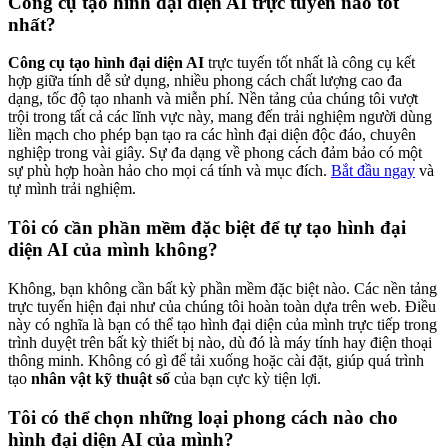
Công cụ tạo hình đại diện AI
trực tuyến nào tốt
nhất?
Công cụ tạo hình đại diện AI
trực tuyến tốt nhất là công cụ kết
hợp giữa tính dễ sử dụng, nhiều phong cách chất lượng cao đa
dạng, tốc độ tạo nhanh và miễn phí. Nền tảng của chúng tôi vượt
trội trong tất cả các lĩnh vực này, mang đến trải nghiệm người dùng
liền mạch cho phép bạn tạo ra các hình đại diện độc đáo, chuyên
nghiệp trong vài giây. Sự đa dạng về phong cách đảm bảo có một
sự phù hợp hoàn hảo cho mọi cá tính và mục đích.
Bắt đầu ngay
và
tự mình trải nghiệm.
Tôi có cần phần mềm đặc biệt để tự tạo hình đại
diện AI của mình không?
Không, bạn không cần bất kỳ phần mềm đặc biệt nào. Các nền tảng
trực tuyến hiện đại như của chúng tôi hoàn toàn dựa trên web. Điều
này có nghĩa là bạn có thể tạo hình đại diện của mình trực tiếp trong
trình duyệt trên bất kỳ thiết bị nào, dù đó là máy tính hay điện thoại
thông minh. Không có gì để tải xuống hoặc cài đặt, giúp quá trình
tạo
nhân vật kỹ thuật số
của bạn cực kỳ tiện lợi.
Tôi có thể chọn những loại phong cách nào cho
hình đại diện AI của mình?