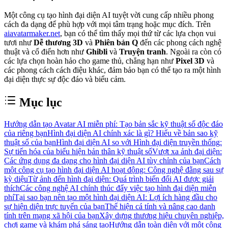
Một công cụ tạo hình đại diện AI tuyệt vời cung cấp nhiều phong
cách đa dạng để phù hợp với mọi tâm trạng hoặc mục đích. Trên
aiavatarmaker.net
, bạn có thể tìm thấy mọi thứ từ các lựa chọn vui
tươi như
Dễ thương 3D
và
Phiên bản Q
đến các phong cách nghệ
thuật và cổ điển hơn như
Ghibli
và
Truyện tranh
. Ngoài ra còn có
các lựa chọn hoàn hảo cho game thủ, chẳng hạn như
Pixel 3D
và
các phong cách cách điệu khác, đảm bảo bạn có thể tạo ra một hình
đại diện thực sự độc đáo và biểu cảm.
Mục lục
Hướng dẫn tạo Avatar AI miễn phí: Tạo bản sắc kỹ thuật số độc đáo
của riêng bạn
Hình đại diện AI chính xác là gì? Hiểu về bản sao kỹ
thuật số của bạn
Hình đại diện AI so với Hình đại diện truyền thống:
Sự tiến hóa của biểu hiện bản thân kỹ thuật số
Vượt xa ảnh đại diện:
Các ứng dụng đa dạng cho hình đại diện AI tùy chỉnh của bạn
Cách
một công cụ tạo hình đại diện AI hoạt động: Công nghệ đằng sau sự
kỳ diệu
Từ ảnh đến hình đại diện: Quá trình biến đổi AI được giải
thích
Các công nghệ AI chính thúc đẩy việc tạo hình đại diện miễn
phí
Tại sao bạn nên tạo một hình đại diện AI: Lợi ích hàng đầu cho
sự hiện diện trực tuyến của bạn
Thể hiện cá tính và nâng cao danh
tính trên mạng xã hội của bạn
Xây dựng thương hiệu chuyên nghiệp,
chơi game và khám phá sáng tạo
Hướng dẫn toàn diện với một công