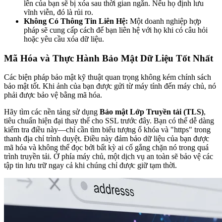
lên của bạn sẽ bị xóa sau thời gian ngắn. Nếu họ định lưu
vĩnh viễn, đó là rủi ro.
Không Có Thông Tin Liên Hệ:
Một doanh nghiệp hợp
pháp sẽ cung cấp cách để bạn liên hệ với họ khi có câu hỏi
hoặc yêu cầu xóa dữ liệu.
Mã Hóa và Thực Hành Bảo Mật Dữ Liệu Tốt Nhất
Các biện pháp bảo mật kỹ thuật quan trọng không kém chính sách
bảo mật tốt. Khi ảnh của bạn được gửi từ máy tính đến máy chủ, nó
phải được bảo vệ bằng mã hóa.
Hãy tìm các nền tảng sử dụng
Bảo mật Lớp Truyền tải (TLS)
,
tiêu chuẩn hiện đại thay thế cho SSL trước đây. Bạn có thể dễ dàng
kiểm tra điều này—chỉ cần tìm biểu tượng ổ khóa và "https" trong
thanh địa chỉ trình duyệt. Điều này đảm bảo dữ liệu của bạn được
mã hóa và không thể đọc bởi bất kỳ ai cố gắng chặn nó trong quá
trình truyền tải. Ở phía máy chủ, một dịch vụ an toàn sẽ bảo vệ các
tập tin lưu trữ ngay cả khi chúng chỉ được giữ tạm thời.