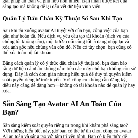
giải pháp an toàn và phù hợp hơn nhiều. Bạn nhận được kết quả
sáng tạo mà không để lại dấu vết dữ liệu vĩnh viễn.
Quản Lý Dấu Chân Kỹ Thuật Số Sau Khi Tạo
Sau khi tải xuống avatar AI tuyệt vời của bạn, công việc của bạn
gần như hoàn tất. Nếu dịch vụ yêu cầu tạo tài khoản (dịch vụ của
chúng tôi không cần), một bước cuối cùng tốt là đăng nhập lại và
xóa ảnh gốc nếu chúng vẫn còn đó. Nếu có tùy chọn, bạn cũng có
thể xóa toàn bộ tài khoản.
Bằng cách quản lý có ý thức dấu chân kỹ thuật số, bạn đảm bảo
rằng dữ liệu cá nhân không nằm trên các máy chủ bạn không còn sử
dụng. Đây là cách đơn giản nhưng hiệu quả để duy trì quyền kiểm
soát quyền riêng tư trực tuyến. Với công cụ không cần đăng ký,
điều này càng dễ dàng hơn—không có tài khoản nào để quản lý hay
xóa.
Sẵn Sàng Tạo Avatar AI An Toàn Của
Bạn?
Sẵn sàng kiểm soát quyền riêng tư trong khi khám phá sáng tạo?
Với những hiểu biết này, giờ bạn có thể tự tin chọn công cụ avatar
AI an toàn và sáng tạo với tâm trí yên bình. Bạn có kiến thức để