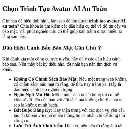
Chọn Trình Tạo Avatar AI An Toàn
Giờ bạn đã hiểu tình hình, làm sao để tìm được
trình tạo avatar AI
an toàn
? Chìa khóa là tìm kiếm các dấu hiệu cụ thể về độ tin cậy và
bảo mật. Vài phút nghiên cứu có thể giúp bạn tránh được nhiều lo
lắng sau này.
Dấu Hiệu Cảnh Báo Bảo Mật Cần Chú Ý
Khi đánh giá một công cụ trực tuyến, hãy để ý các dấu hiệu cảnh
báo sau. Nếu thấy bất kỳ điều nào, tốt nhất bạn nên tìm dịch vụ
khác.
Không Có Chính Sách Bảo Mật:
Nếu một trang web không
có chính sách bảo mật rõ ràng, dễ tìm, hãy tránh xa. Đây là
dấu hiệu cảnh báo nghiêm trọng.
Ngôn Ngữ Mơ Hồ:
Một chính sách nói "chúng tôi có thể
chia sẻ dữ liệu của bạn với đối tác" mà không chỉ rõ ai và tại
sao là không minh bạch.
Bắt Buộc Đăng Ký:
Hãy thận trọng với các dịch vụ yêu cầu
tạo tài khoản với quá nhiều thông tin cá nhân chỉ để dùng thử
công cụ.
Lưu Trữ Ảnh Vĩnh Viễn:
Dịch vụ nên nêu rõ rằng ảnh tải