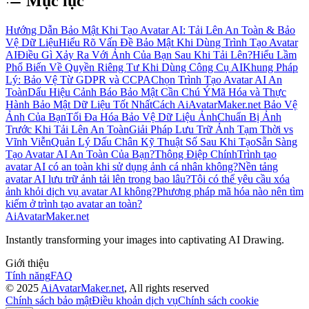
Mục lục
Hướng Dẫn Bảo Mật Khi Tạo Avatar AI: Tải Lên An Toàn & Bảo
Vệ Dữ Liệu
Hiểu Rõ Vấn Đề Bảo Mật Khi Dùng Trình Tạo Avatar
AI
Điều Gì Xảy Ra Với Ảnh Của Bạn Sau Khi Tải Lên?
Hiểu Lầm
Phổ Biến Về Quyền Riêng Tư Khi Dùng Công Cụ AI
Khung Pháp
Lý: Bảo Vệ Từ GDPR và CCPA
Chọn Trình Tạo Avatar AI An
Toàn
Dấu Hiệu Cảnh Báo Bảo Mật Cần Chú Ý
Mã Hóa và Thực
Hành Bảo Mật Dữ Liệu Tốt Nhất
Cách AiAvatarMaker.net Bảo Vệ
Ảnh Của Bạn
Tối Đa Hóa Bảo Vệ Dữ Liệu Ảnh
Chuẩn Bị Ảnh
Trước Khi Tải Lên An Toàn
Giải Pháp Lưu Trữ Ảnh Tạm Thời vs
Vĩnh Viễn
Quản Lý Dấu Chân Kỹ Thuật Số Sau Khi Tạo
Sẵn Sàng
Tạo Avatar AI An Toàn Của Bạn?
Thông Điệp Chính
Trình tạo
avatar AI có an toàn khi sử dụng ảnh cá nhân không?
Nền tảng
avatar AI lưu trữ ảnh tải lên trong bao lâu?
Tôi có thể yêu cầu xóa
ảnh khỏi dịch vụ avatar AI không?
Phương pháp mã hóa nào nên tìm
kiếm ở trình tạo avatar an toàn?
AiAvatarMaker.net
Instantly transforming your images into captivating AI Drawing.
Giới thiệu
Tính năng
FAQ
© 2025
AiAvatarMaker.net
, All rights reserved
Chính sách bảo mật
Điều khoản dịch vụ
Chính sách cookie