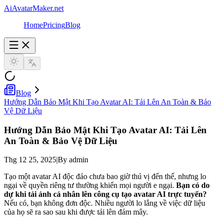
AiAvatarMaker.net
Home
Pricing
Blog
Blog
Hướng Dẫn Bảo Mật Khi Tạo Avatar AI: Tải Lên An Toàn & Bảo
Vệ Dữ Liệu
Hướng Dẫn Bảo Mật Khi Tạo Avatar AI: Tải Lên
An Toàn & Bảo Vệ Dữ Liệu
Thg 12 25, 2025
|
By admin
Tạo một avatar AI độc đáo chưa bao giờ thú vị đến thế, nhưng lo
ngại về quyền riêng tư thường khiến mọi người e ngại.
Bạn có do
dự khi tải ảnh cá nhân lên công cụ tạo avatar AI trực tuyến?
Nếu có, bạn không đơn độc. Nhiều người lo lắng về việc dữ liệu
của họ sẽ ra sao sau khi được tải lên đám mây.