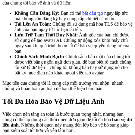
của chúng tôi bảo vệ ảnh và dữ liệu:
Không Cần Đăng Ký:
Bạn có thể
bắt đầu tạo
ngay lập tức
mà không cần đăng ký hay cung cấp chi tiết cá nhân.
Tải Lên An Toàn:
Chúng tôi sử dụng mã hóa TLS để bảo vệ
ảnh của bạn ngay từ lúc bạn tải lên.
Lưu Trữ Tạm Thời Duy Nhất:
Ảnh gốc của bạn chỉ được
sử dụng để tạo avatar AI. Chúng tự động xóa khỏi máy chủ
ngay sau khi quá trình hoàn tất để bảo vệ quyền riêng tư của
bạn.
Chính Sách Minh Bạch:
Chính sách bảo mật của chúng tôi
được viết bằng ngôn ngữ đơn giản, để bạn biết rõ cách chúng
tôi xử lý dữ liệu—chúng tôi không bán hay sử dụng nó cho
bất kỳ mục đích nào khác ngoài việc tạo avatar.
Mục tiêu của chúng tôi là cung cấp môi trường vui nhộn, nhanh
chóng và hoàn toàn an toàn để bạn thể hiện bản thân.
Tối Đa Hóa Bảo Vệ Dữ Liệu Ảnh
Việc chọn nền tảng an toàn là bước quan trọng nhất, nhưng bạn
cũng có thể áp dụng các thói quen đơn giản để tối đa hóa
bảo vệ dữ
liệu ảnh
. Những thói quen này mang đến lớp bảo vệ bổ sung giúp
bạn kiểm soát tốt hơn và yên tâm hơn.