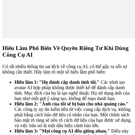
Hiểu Lầm Phổ Biến Về Quyền Riêng Tư Khi Dùng
Công Cụ AI
Có rất nhiều thông tin sai lệch về công cụ AI, có thể gây ra nỗi sợ
không cần thiết. Hãy làm rõ một số hiểu lầm phổ biến:
Hiểu lầm 1: "Họ đánh cắp danh tính tôi."
Các trình tạo
avatar AI hợp pháp không được thiết kế để đánh cắp danh
tính. Mục đích của họ là tạo nghệ thuật. Họ sử dụng ảnh của
bạn như một gợi ý sáng tạo, không để mạo danh bạn.
Hiểu lầm 2: "Ảnh của tôi sẽ bị bán cho nhà quảng cáo."
Các công ty uy tín kiếm tiền từ việc cung cấp dịch vụ, không
phải bằng cách bán dữ liệu cá nhân của bạn. Một chính sách
bảo mật rõ ràng sẽ nêu rõ cách dữ liệu của bạn được sử dụng,
và việc bán nó là một dấu hiệu cảnh báo lớn.
Hiểu lầm 3: "Mọi công cụ AI đều giống nhau."
Điều này