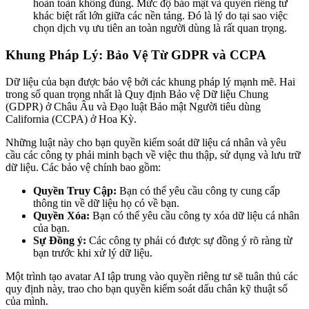
hoàn toàn không đúng. Mức độ bảo mật và quyền riêng tư
khác biệt rất lớn giữa các nền tảng. Đó là lý do tại sao việc
chọn dịch vụ ưu tiên an toàn người dùng là rất quan trọng.
Khung Pháp Lý: Bảo Vệ Từ GDPR và CCPA
Dữ liệu của bạn được bảo vệ bởi các khung pháp lý mạnh mẽ. Hai
trong số quan trọng nhất là Quy định Bảo vệ Dữ liệu Chung
(GDPR) ở Châu Âu và Đạo luật Bảo mật Người tiêu dùng
California (CCPA) ở Hoa Kỳ.
Những luật này cho bạn quyền kiểm soát dữ liệu cá nhân và yêu
cầu các công ty phải minh bạch về việc thu thập, sử dụng và lưu trữ
dữ liệu. Các bảo vệ chính bao gồm:
Quyền Truy Cập:
Bạn có thể yêu cầu công ty cung cấp
thông tin về dữ liệu họ có về bạn.
Quyền Xóa:
Bạn có thể yêu cầu công ty xóa dữ liệu cá nhân
của bạn.
Sự Đồng ý:
Các công ty phải có được sự đồng ý rõ ràng từ
bạn trước khi xử lý dữ liệu.
Một trình tạo avatar AI tập trung vào quyền riêng tư sẽ tuân thủ các
quy định này, trao cho bạn quyền kiểm soát dấu chân kỹ thuật số
của mình.