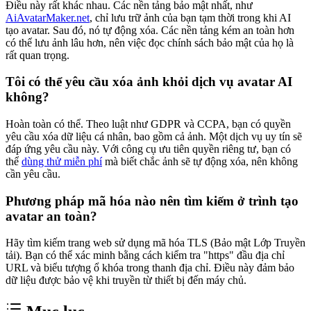
Điều này rất khác nhau. Các nền tảng bảo mật nhất, như
AiAvatarMaker.net
, chỉ lưu trữ ảnh của bạn tạm thời trong khi AI
tạo avatar. Sau đó, nó tự động xóa. Các nền tảng kém an toàn hơn
có thể lưu ảnh lâu hơn, nên việc đọc chính sách bảo mật của họ là
rất quan trọng.
Tôi có thể yêu cầu xóa ảnh khỏi dịch vụ avatar AI
không?
Hoàn toàn có thể. Theo luật như GDPR và CCPA, bạn có quyền
yêu cầu xóa dữ liệu cá nhân, bao gồm cả ảnh. Một dịch vụ uy tín sẽ
đáp ứng yêu cầu này. Với công cụ ưu tiên quyền riêng tư, bạn có
thể
dùng thử miễn phí
mà biết chắc ảnh sẽ tự động xóa, nên không
cần yêu cầu.
Phương pháp mã hóa nào nên tìm kiếm ở trình tạo
avatar an toàn?
Hãy tìm kiếm trang web sử dụng mã hóa TLS (Bảo mật Lớp Truyền
tải). Bạn có thể xác minh bằng cách kiểm tra "https" đầu địa chỉ
URL và biểu tượng ổ khóa trong thanh địa chỉ. Điều này đảm bảo
dữ liệu được bảo vệ khi truyền từ thiết bị đến máy chủ.