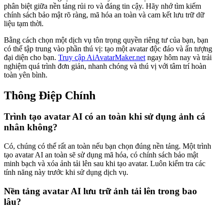
phân biệt giữa nền tảng rủi ro và đáng tin cậy. Hãy nhớ tìm kiếm
chính sách bảo mật rõ ràng, mã hóa an toàn và cam kết lưu trữ dữ
liệu tạm thời.
Bằng cách chọn một dịch vụ tôn trọng quyền riêng tư của bạn, bạn
có thể tập trung vào phần thú vị: tạo một avatar độc đáo và ấn tượng
đại diện cho bạn.
Truy cập AiAvatarMaker.net
ngay hôm nay và trải
nghiệm quá trình đơn giản, nhanh chóng và thú vị với tâm trí hoàn
toàn yên bình.
Thông Điệp Chính
Trình tạo avatar AI có an toàn khi sử dụng ảnh cá
nhân không?
Có, chúng có thể rất an toàn nếu bạn chọn đúng nền tảng. Một trình
tạo avatar AI an toàn sẽ sử dụng mã hóa, có chính sách bảo mật
minh bạch và xóa ảnh tải lên sau khi tạo avatar. Luôn kiểm tra các
tính năng này trước khi sử dụng dịch vụ.
Nền tảng avatar AI lưu trữ ảnh tải lên trong bao
lâu?