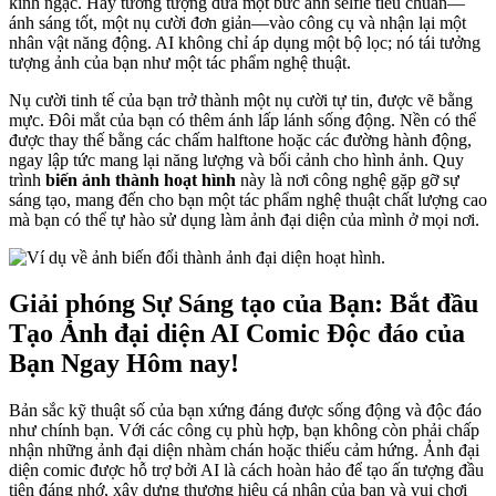
kinh ngạc. Hãy tưởng tượng đưa một bức ảnh selfie tiêu chuẩn—
ánh sáng tốt, một nụ cười đơn giản—vào công cụ và nhận lại một
nhân vật năng động. AI không chỉ áp dụng một bộ lọc; nó tái tưởng
tượng ảnh của bạn như một tác phẩm nghệ thuật.
Nụ cười tinh tế của bạn trở thành một nụ cười tự tin, được vẽ bằng
mực. Đôi mắt của bạn có thêm ánh lấp lánh sống động. Nền có thể
được thay thế bằng các chấm halftone hoặc các đường hành động,
ngay lập tức mang lại năng lượng và bối cảnh cho hình ảnh. Quy
trình
biến ảnh thành hoạt hình
này là nơi công nghệ gặp gỡ sự
sáng tạo, mang đến cho bạn một tác phẩm nghệ thuật chất lượng cao
mà bạn có thể tự hào sử dụng làm ảnh đại diện của mình ở mọi nơi.
Giải phóng Sự Sáng tạo của Bạn: Bắt đầu
Tạo Ảnh đại diện AI Comic Độc đáo của
Bạn Ngay Hôm nay!
Bản sắc kỹ thuật số của bạn xứng đáng được sống động và độc đáo
như chính bạn. Với các công cụ phù hợp, bạn không còn phải chấp
nhận những ảnh đại diện nhàm chán hoặc thiếu cảm hứng. Ảnh đại
diện comic được hỗ trợ bởi AI là cách hoàn hảo để tạo ấn tượng đầu
tiên đáng nhớ, xây dựng thương hiệu cá nhân của bạn và vui chơi