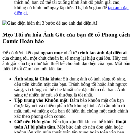
thích nó, bạn có thể tải xuống hình ảnh độ phân giải cao,
không có hình mờ ngay lập tức. Thật đơn giản để
tạo ảnh đại
diện ai
.
Mẹo Tối ưu hóa Ảnh Gốc của bạn để có Phong cách
Comic Hoàn hảo
Để có được kết quả
ngoạn mục
nhất từ
trình tạo ảnh đại diện ai
của chúng tôi, một chút chuẩn bị sẽ mang lại hiệu quả lớn. Hãy coi
ảnh gốc của bạn như bản thiết kế cho ảnh đại diện của bạn. Một bản
thiết kế tốt đảm bảo một kiệt tác.
Ánh sáng là Chìa khóa
: Sử dụng ảnh có ánh sáng rõ ràng,
đều trên khuôn mặt của bạn. Tránh bóng tối hoặc ảnh ngược
sáng, vì chúng có thể che khuất các đặc điểm của bạn. Ánh
sáng tự nhiên từ cửa sổ thường là tốt nhất.
Tập trung vào Khuôn mặt
: Đảm bảo khuôn mặt của bạn
được lấy nét và chiếm phần lớn khung hình. AI cần nhìn rõ
mắt, mũi và miệng của bạn để hiển thị chúng một cách chính
xác theo phong cách comic.
Giữ nền Đơn giản
: Nền lộn xộn đôi khi có thể khiến
thuật
toán AI bị phân tâm
. Một bức ảnh có nền đơn giản hoặc
không lộn xộn giúp thuật toán tập trung hoàn toàn vào bạn,