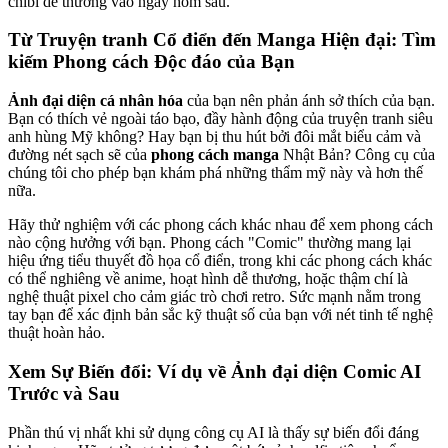
chibi dễ thương vào ngày hôm sau.
Từ Truyện tranh Cổ điển đến Manga Hiện đại: Tìm
kiếm Phong cách Độc đáo của Bạn
Ảnh đại diện cá nhân hóa
của bạn nên phản ánh sở thích của bạn.
Bạn có thích vẻ ngoài táo bạo, đầy hành động của truyện tranh siêu
anh hùng Mỹ không? Hay bạn bị thu hút bởi đôi mắt biểu cảm và
đường nét sạch sẽ của
phong cách manga
Nhật Bản? Công cụ của
chúng tôi cho phép bạn khám phá những thẩm mỹ này và hơn thế
nữa.
Hãy thử nghiệm với các phong cách khác nhau để xem phong cách
nào cộng hưởng với bạn. Phong cách "Comic" thường mang lại
hiệu ứng tiểu thuyết đồ họa cổ điển, trong khi các phong cách khác
có thể nghiêng về anime, hoạt hình dễ thương, hoặc thậm chí là
nghệ thuật pixel cho cảm giác trò chơi retro. Sức mạnh nằm trong
tay bạn để xác định bản sắc kỹ thuật số của bạn với nét tinh tế nghệ
thuật hoàn hảo.
Xem Sự Biến đổi: Ví dụ về Ảnh đại diện Comic AI
Trước và Sau
Phần thú vị nhất khi sử dụng công cụ AI là thấy sự biến đổi đáng