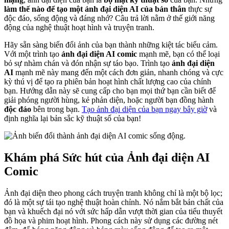
làm thế nào để tạo một ảnh đại diện AI của bản thân
thực sự
độc đáo, sống động và đáng nhớ? Câu trả lời nằm ở thế giới năng
động của nghệ thuật hoạt hình và truyện tranh.
Hãy sẵn sàng biến đổi ảnh của bạn thành những kiệt tác biểu cảm.
Với một trình tạo
ảnh đại diện AI comic
mạnh mẽ, bạn có thể loại
bỏ sự nhàm chán và đón nhận sự táo bạo. Trình tạo
ảnh đại diện
AI
mạnh mẽ này mang đến một cách đơn giản, nhanh chóng và cực
kỳ thú vị để tạo ra phiên bản hoạt hình chất lượng cao của chính
bạn. Hướng dẫn này sẽ cung cấp cho bạn mọi thứ bạn cần biết để
giải phóng người hùng, kẻ phản diện, hoặc người bạn đồng hành
độc đáo
bên trong bạn.
Tạo ảnh đại diện của bạn ngay bây giờ
và
định nghĩa lại bản sắc kỹ thuật số của bạn!
Khám phá Sức hút của Ảnh đại diện AI
Comic
Ảnh đại diện theo phong cách truyện tranh không chỉ là một bộ lọc;
đó là một sự tái tạo nghệ thuật hoàn chỉnh. Nó nắm bắt bản chất của
bạn và khuếch đại nó với sức hấp dẫn vượt thời gian của tiểu thuyết
đồ họa và phim hoạt hình. Phong cách này sử dụng các đường nét