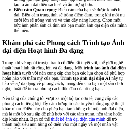
tạo ra ảnh đại diện sạch sẽ và ấn tượng hơn.
Biểu cảm Quan trọng
: Biểu cảm của bạn sẽ được khuếch
đại. Biểu cảm trung tính sẽ trông điềm đạm, trong khi một nụ
cười lớn sẽ trông vui vẻ và tràn đầy năng lượng. Chọn một
bức ảnh phản ánh cá tính mà bạn muốn ảnh đại diện của mình
thể hiện.
Khám phá các Phong cách Trình tạo Ảnh
đại diện Hoạt hình Đa dạng
Trong khi vẻ ngoài truyện tranh cổ điển rất tuyệt vời, thế giới nghệ
thuật hoạt hình rất rộng lớn và đa dạng. Một
trình tạo ảnh đại diện
hoạt hình
tuyệt vời nên cung cấp cho bạn các lựa chọn để phù hợp
hoàn hảo với thẩm mỹ của bạn.
Trình tạo ảnh đại diện AI
này tự
hào về sự đa dạng về phong cách, mang đến cho bạn một sân chơi
nghệ thuật để tìm ra phong cách độc đáo của riêng bạn.
Nền tảng của chúng tôi vượt xa một bộ lọc đơn lẻ, cung cấp các
phong cách riêng biệt lấy cảm hứng từ các truyền thống nghệ thuật
khác nhau. Điều này cho phép bạn tạo không chỉ một ảnh đại diện,
mà là một bộ sưu tập để phù hợp với các tâm trạng, nền tảng hoặc
dịp khác nhau. Bạn có thể
thiết kế ảnh đại diện của mình
để trở
thành một siêu anh hùng cổ điển vào một ngày và một nhân vật