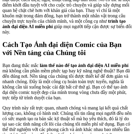
điểm khởi đầu tuyệt vời cho cuộc trò chuyện và giúp xây dựng mối
quan hệ chặt chẽ hơn với khán giả của bạn. Thay vì chỉ là một
khuôn mặt trong đám đông, bạn trở thành một nhân vật trong câu
chuyện trực tuyến của chính mình, và một công cụ như
trình tạo
ảnh đại diện AI miễn phí
giúp mọi người tiếp cận được sự biến đổi
này.
Cách Tạo Ảnh đại diện Comic của Bạn
với Nền tảng của Chúng tôi
Bạn đang thắc mắc
làm thế nào để tạo ảnh đại diện AI miễn phí
mà không cần phần mềm phức tạp hay kỹ năng nghệ thuật? Bạn đã
đến đúng nơi. Nền tảng của chúng tôi được thiết kế để đơn giản và
nhanh chóng. Đây là một công cụ hoàn toàn trực tuyến, nghĩa là
không cần tải xuống hoặc cài đặt bất cứ thứ gì. Bạn có thể tạo ảnh
đại diện comic tuyệt đẹp của mình trong vòng chưa đầy một phút,
trực tiếp từ trình duyệt của bạn.
Quy trình này rất trực quan, nhanh chóng và mang lại kết quả chất
lượng cao, không có hình mờ. Chúng tôi tin rằng mọi người đều nên
có sức mạnh tạo ra bản sắc kỹ thuật số mà họ yêu thích, đó là lý do
tại sao các tính năng cốt lõi của chúng tôi miễn phí sử dụng. Bạn có
thể thử nghiệm với các phong cách và ảnh khác nhau bao nhiêu lần