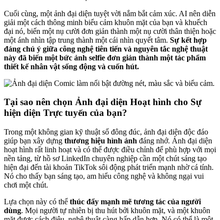
Cuối cùng, một ảnh đại diện tuyệt vời nắm bắt cảm xúc. AI nên diễn
giải một cách thông minh biểu cảm khuôn mặt của bạn và khuếch
đại nó, biến một nụ cười đơn giản thành một nụ cười thân thiện hoặc
một ánh nhìn tập trung thành một cái nhìn quyết tâm.
Sự kết hợp
đáng chú ý giữa công nghệ tiên tiến và nguyên tắc nghệ thuật
này đã biến một bức ảnh selfie đơn giản thành một tác phẩm
thiết kế nhân vật sống động và cuốn hút.
Tại sao nên chọn Ảnh đại diện Hoạt hình cho Sự
hiện diện Trực tuyến của bạn?
Trong một không gian kỹ thuật số đông đúc, ảnh đại diện độc đáo
giúp bạn xây dựng
thương hiệu hình ảnh
đáng nhớ. Ảnh đại diện
hoạt hình rất linh hoạt và có thể được điều chỉnh để phù hợp với mọi
nền tảng, từ hồ sơ LinkedIn chuyên nghiệp cần một chút sáng tạo
hiện đại đến tài khoản TikTok sôi động phát triển mạnh nhờ cá tính.
Nó cho thấy bạn sáng tạo, am hiểu công nghệ và không ngại vui
chơi một chút.
Lựa chọn này có thể
thúc đẩy mạnh mẽ tương tác của người
dùng
. Mọi người tự nhiên bị thu hút bởi khuôn mặt, và một khuôn
mặt được cách điệu, nghệ thuật càng hấp dẫn hơn. Nó có thể là một