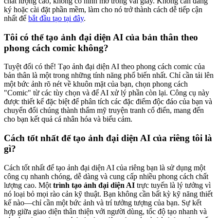
chất lượng cao, không có hình mờ trong vài giây. Không cần đăng
ký hoặc cài đặt phần mềm, làm cho nó trở thành cách dễ tiếp cận
nhất để
bắt đầu tạo tại đây
.
Tôi có thể tạo ảnh đại diện AI của bản thân theo
phong cách comic không?
Tuyệt đối có thể! Tạo ảnh đại diện AI theo phong cách comic của
bản thân là một trong những tính năng phổ biến nhất. Chỉ cần tải lên
một bức ảnh rõ nét về khuôn mặt của bạn, chọn phong cách
"Comic" từ các tùy chọn và để AI xử lý phần còn lại. Công cụ này
được thiết kế đặc biệt để phân tích các đặc điểm độc đáo của bạn và
chuyển đổi chúng thành thẩm mỹ truyện tranh cổ điển, mang đến
cho bạn kết quả cá nhân hóa và biểu cảm.
Cách tốt nhất để tạo ảnh đại diện AI của riêng tôi là
gì?
Cách tốt nhất để tạo ảnh đại diện AI của riêng bạn là sử dụng một
công cụ nhanh chóng, dễ dàng và cung cấp nhiều phong cách chất
lượng cao. Một
trình tạo ảnh đại diện AI
trực tuyến là lý tưởng vì
nó loại bỏ mọi rào cản kỹ thuật. Bạn không cần bất kỳ kỹ năng thiết
kế nào—chỉ cần một bức ảnh và trí tưởng tượng của bạn. Sự kết
hợp giữa giao diện thân thiện với người dùng, tốc độ tạo nhanh và