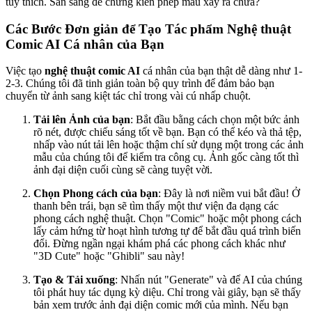
tùy thích. Sẵn sàng để chứng kiến phép màu xảy ra chưa?
Các Bước Đơn giản để Tạo Tác phẩm Nghệ thuật
Comic AI Cá nhân của Bạn
Việc tạo
nghệ thuật comic AI
cá nhân của bạn thật dễ dàng như 1-
2-3. Chúng tôi đã tinh giản toàn bộ quy trình để đảm bảo bạn
chuyển từ ảnh sang kiệt tác chỉ trong vài cú nhấp chuột.
Tải lên Ảnh của bạn
: Bắt đầu bằng cách chọn một bức ảnh
rõ nét, được chiếu sáng tốt về bạn. Bạn có thể kéo và thả tệp,
nhấp vào nút tải lên hoặc thậm chí sử dụng một trong các ảnh
mẫu của chúng tôi để kiểm tra công cụ. Ảnh gốc càng tốt thì
ảnh đại diện cuối cùng sẽ càng tuyệt vời.
Chọn Phong cách của bạn
: Đây là nơi niềm vui bắt đầu! Ở
thanh bên trái, bạn sẽ tìm thấy một thư viện đa dạng các
phong cách nghệ thuật. Chọn "Comic" hoặc một phong cách
lấy cảm hứng từ hoạt hình tương tự để bắt đầu quá trình biến
đổi. Đừng ngần ngại khám phá các phong cách khác như
"3D Cute" hoặc "Ghibli" sau này!
Tạo & Tải xuống
: Nhấn nút "Generate" và để AI của chúng
tôi phát huy tác dụng kỳ diệu. Chỉ trong vài giây, bạn sẽ thấy
bản xem trước ảnh đại diện comic mới của mình. Nếu bạn