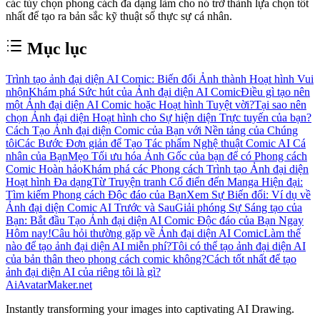
các tùy chọn phong cách đa dạng làm cho nó trở thành lựa chọn tốt
nhất để tạo ra bản sắc kỹ thuật số thực sự cá nhân.
Mục lục
Trình tạo ảnh đại diện AI Comic: Biến đổi Ảnh thành Hoạt hình Vui
nhộn
Khám phá Sức hút của Ảnh đại diện AI Comic
Điều gì tạo nên
một Ảnh đại diện AI Comic hoặc Hoạt hình Tuyệt vời?
Tại sao nên
chọn Ảnh đại diện Hoạt hình cho Sự hiện diện Trực tuyến của bạn?
Cách Tạo Ảnh đại diện Comic của Bạn với Nền tảng của Chúng
tôi
Các Bước Đơn giản để Tạo Tác phẩm Nghệ thuật Comic AI Cá
nhân của Bạn
Mẹo Tối ưu hóa Ảnh Gốc của bạn để có Phong cách
Comic Hoàn hảo
Khám phá các Phong cách Trình tạo Ảnh đại diện
Hoạt hình Đa dạng
Từ Truyện tranh Cổ điển đến Manga Hiện đại:
Tìm kiếm Phong cách Độc đáo của Bạn
Xem Sự Biến đổi: Ví dụ về
Ảnh đại diện Comic AI Trước và Sau
Giải phóng Sự Sáng tạo của
Bạn: Bắt đầu Tạo Ảnh đại diện AI Comic Độc đáo của Bạn Ngay
Hôm nay!
Câu hỏi thường gặp về Ảnh đại diện AI Comic
Làm thế
nào để tạo ảnh đại diện AI miễn phí?
Tôi có thể tạo ảnh đại diện AI
của bản thân theo phong cách comic không?
Cách tốt nhất để tạo
ảnh đại diện AI của riêng tôi là gì?
AiAvatarMaker.net
Instantly transforming your images into captivating AI Drawing.