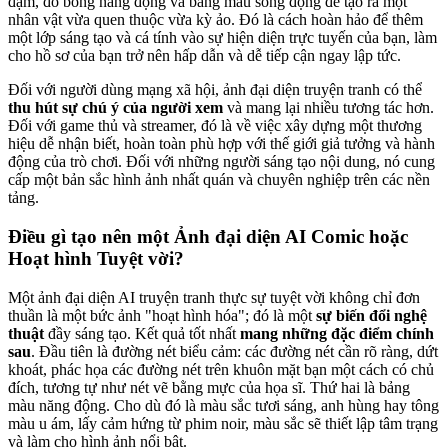
đậm, đổ bóng năng động và bảng màu sống động để tạo ra một
nhân vật vừa quen thuộc vừa kỳ ảo. Đó là cách hoàn hảo để thêm
một lớp sáng tạo và cá tính vào sự hiện diện trực tuyến của bạn, làm
cho hồ sơ của bạn trở nên hấp dẫn và dễ tiếp cận ngay lập tức.
Đối với người dùng mạng xã hội, ảnh đại diện truyện tranh có thể
thu hút sự chú ý của người xem
và mang lại nhiều tương tác hơn.
Đối với game thủ và streamer, đó là về việc xây dựng một thương
hiệu dễ nhận biết, hoàn toàn phù hợp với thế giới giả tưởng và hành
động của trò chơi. Đối với những người sáng tạo nội dung, nó cung
cấp một bản sắc hình ảnh nhất quán và chuyên nghiệp trên các nền
tảng.
Điều gì tạo nên một Ảnh đại diện AI Comic hoặc
Hoạt hình Tuyệt vời?
Một ảnh đại diện AI truyện tranh thực sự tuyệt vời không chỉ đơn
thuần là một bức ảnh "hoạt hình hóa"; đó là một
sự biến đổi nghệ
thuật
đầy sáng tạo. Kết quả tốt nhất
mang những đặc điểm chính
sau
. Đầu tiên là đường nét biểu cảm: các đường nét cần rõ ràng, dứt
khoát, phác họa các đường nét trên khuôn mặt bạn một cách có chủ
đích, tương tự như nét vẽ bằng mực của họa sĩ. Thứ hai là bảng
màu năng động. Cho dù đó là màu sắc tươi sáng, anh hùng hay tông
màu u ám, lấy cảm hứng từ phim noir, màu sắc sẽ thiết lập tâm trạng
và làm cho hình ảnh nổi bật.