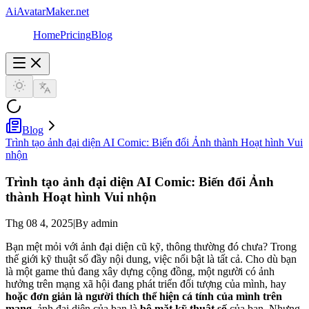
AiAvatarMaker.net
Home
Pricing
Blog
Blog
Trình tạo ảnh đại diện AI Comic: Biến đổi Ảnh thành Hoạt hình Vui
nhộn
Trình tạo ảnh đại diện AI Comic: Biến đổi Ảnh
thành Hoạt hình Vui nhộn
Thg 08 4, 2025
|
By admin
Bạn mệt mỏi với ảnh đại diện cũ kỹ, thông thường đó chưa? Trong
thế giới kỹ thuật số đầy nội dung, việc nổi bật là tất cả. Cho dù bạn
là một game thủ đang xây dựng cộng đồng, một người có ảnh
hưởng trên mạng xã hội đang phát triển đối tượng của mình, hay
hoặc đơn giản là người thích thể hiện cá tính của mình trên
mạng
, ảnh đại diện của bạn là
bộ mặt kỹ thuật số
của bạn. Nhưng