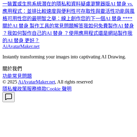
一裝置或生態系統
潛在的隱私和資料疑慮
瀏覽器版AI 替身 vs.
應用程式：並排比較
速度與便利性
可存取性與靈活性
功能與風
格可用性
您的最明智之舉：線上創作您的下一個AI 替身 ****
關於AI 替身 製作工具的常見問題解答
我如何免費製作AI 替身
？
我如何製作自己的AI 替身 ？
使用應用程式還是網站製作我
的AI 替身 更好？
AiAvatarMaker.net
Instantly transforming your images into captivating AI Drawing.
關於我們
功能
常見問題
© 2025
AiAvatarMaker.net
, All rights reserved
隱私權政策
服務條款
Cookie 聲明