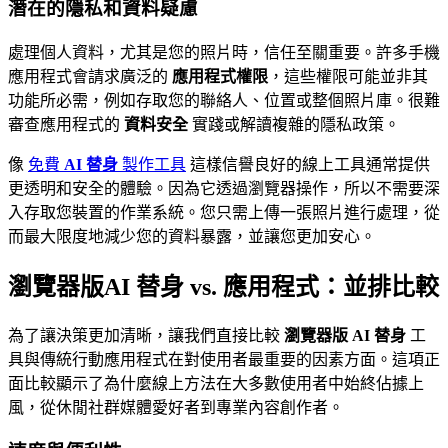
潛在的隱私和資料疑慮
處理個人資料，尤其是您的照片時，信任至關重要。許多手機
應用程式會請求廣泛的
應用程式權限
，這些權限可能並非其
功能所必需，例如存取您的聯絡人、位置或整個照片庫。很難
審查應用程式的
資料安全
實踐或解讀複雜的隱私政策。
像
免費
AI 替身
製作工具
這樣信譽良好的線上工具通常提供
更透明和安全的體驗。因為它透過瀏覽器操作，所以不需要深
入存取您裝置的作業系統。您只需上傳一張照片進行處理，從
而最大限度地減少您的資料暴露，並讓您更加安心。
瀏覽器版
AI 替身
vs. 應用程式：並排比較
為了讓決策更加清晰，讓我們直接比較
瀏覽器版 AI 替身
工
具與傳統行動應用程式在對使用者最重要的因素方面。這項正
面比較顯示了為什麼線上方法在大多數使用者中始終佔據上
風，從休閒社群媒體愛好者到專業內容創作者。