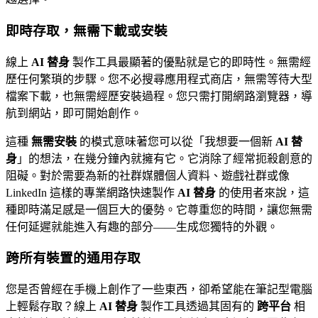
即時存取，無需下載或安裝
線上
AI 替身
製作工具最顯著的優點就是它的即時性。無需經
歷任何繁瑣的步驟。您不必搜尋應用程式商店，無需等待大型
檔案下載，也無需經歷安裝過程。您只需打開網路瀏覽器，導
航到網站，即可開始創作。
這種
無需安裝
的模式意味著您可以從「我想要一個新
AI 替
身
」的想法，在幾分鐘內就擁有它。它消除了經常扼殺創意的
阻礙。對於需要為新的社群媒體個人資料、遊戲社群或像
LinkedIn 這樣的專業網路快速製作
AI 替身
的使用者來說，這
種即時滿足感是一個巨大的優勢。它尊重您的時間，讓您無需
任何延遲就能進入有趣的部分——生成您獨特的外觀。
跨所有裝置的通用存取
您是否曾經在手機上創作了一些東西，卻希望能在筆記型電腦
上輕鬆存取？線上
AI 替身
製作工具透過其固有的
跨平台
相