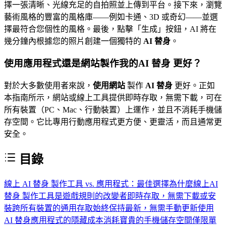
擇一張清晰、光線充足的自拍照並上傳到平台。接下來，瀏覽
藝術風格的豐富的風格庫——例如卡通、3D 或奇幻——並選
擇最符合您個性的風格。最後，點擊「生成」按鈕，AI 將在
幾分鐘內根據您的照片創建一個獨特的
AI 替身
。
使用應用程式還是網站製作我的
AI 替身
更好？
對於大多數使用者來說，
使用網站
製作
AI 替身
更好。正如
本指南所示，網站或線上工具提供即時存取，無需下載，可在
所有裝置（PC、Mac、行動裝置）上運作，並且不消耗手機儲
存空間。它比專用行動應用程式更方便、更靈活，而且通常更
安全。
目錄
線上 AI 替身 製作工具 vs. 應用程式：最佳選擇
為什麼線上AI
替身 製作工具是遊戲規則的改變者
即時存取，無需下載或安
裝
跨所有裝置的通用存取
始終保持最新，無需手動更新
使用
AI 替身應用程式的隱藏成本
消耗寶貴的手機儲存空間
僅限單