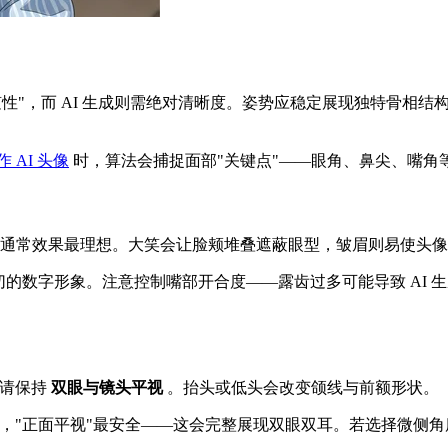
随性"，而 AI 生成则需绝对清晰度。姿势应稳定展现独特骨相结
作 AI 头像
时，算法会捕捉面部"关键点"——眼角、鼻尖、嘴角
通常效果最理想。大笑会让脸颊堆叠遮蔽眼型，皱眉则易使头像
的数字形象。注意控制嘴部开合度——露齿过多可能导致 AI 生
，请保持
双眼与镜头平视
。抬头或低头会改变颌线与前额形状。
言，"正面平视"最安全——这会完整展现双眼双耳。若选择微侧角度