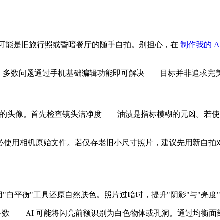
——可能是旧旅行照或昏暗餐厅的随手自拍。别担心，在
制作我的 A
偏。多数问题通过手机基础编辑功能即可解决——目标并非追求完
缺失的头像。首先检查镜头洁净度——油渍是指标模糊的元凶。若使
使用相机原始文件。若仅存老旧小尺寸照片，建议先用新自拍对比质
"白平衡"工具还原自然肤色。照片过暗时，提升"阴影"与"亮度
参数——AI 可能将闪亮前额识别为白色物体或孔洞。通过均衡面