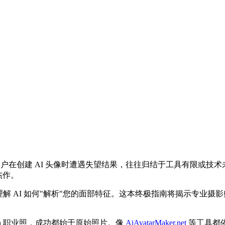
用户在创建 AI 头像时遭遇失望结果，往往归结于工具有限或
杰作。
 AI 如何"解析"您的面部特征。这本终极指南将揭示专业摄影
dIn 职业照，成功都始于原始照片。像
AiAvatarMaker.net
等工具都