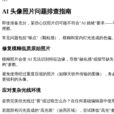
AI 头像照片问题排查指南
即使准备充分，某些心仪照片仍可能不符合"AI 就绪"要求
挫败。
常见问题包括"噪点"（颗粒感）、模糊和室内灯光造成的色
修复模糊低质原始照片
模糊照片会使 AI 无法识别特征边缘，导致"融化感"或细节
构"参数。
避免使用经过重度压缩的照片（如聊天软件传输的图像），务必
更锐利的头像。
应对复杂光线环境
姿势完美但光线过"黄"或过暗怎么办？在任何基础编辑器中使用
若面部有闪光造成的"高光斑"（油亮区域），尝试降低"高光"