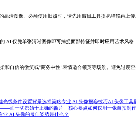
晰的高清图像。必须使用旧照时，请先用编辑工具提亮增锐再上
的 AI 仅凭单张清晰图像即可捕捉面部特征并即时应用艺术风格，比
柔和自信的微笑或"商务中性"表情适合领英等场景。避免过度歪
佳光线条件设置
背景选择策略
专业 AI 头像摆姿技巧
AI 头像工
等待——而一切都始于正确的照片。
核心要点
如何仅用一张自拍制作我
专业 AI 头像的最佳姿势是什么？