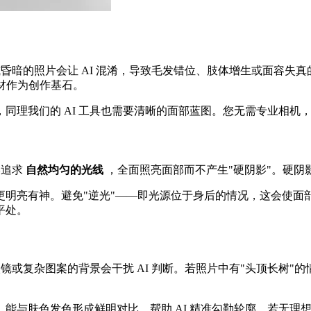
昏暗的照片会让 AI 混淆，导致毛发错位、肢体增生或面容失真的
材作为创作基石。
同理我们的 AI 工具也需要清晰的面部蓝图。您无需专业相机
终追求
自然均匀的光线
，全面照亮面部而不产生"硬阴影"。硬阴
更明亮有神。避免"逆光"——即光源位于身后的情况，这会使面
平处。
镜或复杂图案的背景会干扰 AI 判断。若照片中有"头顶长树"
能与肤色发色形成鲜明对比，帮助 AI 精准勾勒轮廓。若无理想