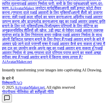
त्वरित तुलना
एआई अवतार निर्माता फ्री: सभी के लिए पहुंच
आपकी चरण-दर-
चरण AiAvatarMaker जनरेटर मार्गदर्शिका
अपनी सही इनपुट फोटो तैयार
करना (गुणवत्ता वाले एआई अवतारों के लिए युक्तियाँ)
अपनी शैली को उजागर
करना: सही एआई कला सौंदर्य का चयन करना
अपना अद्वितीय एआई अवतार
उत्पन्न करना और डाउनलोड करना
अपना खुद का एआई अवतार उत्कृष्ट कृति
बनाने के लिए प्रो युक्तियाँ
उच्च-रिज़ॉल्यूशन परिणामों के लिए सेटिंग्स का
अनुकूलन
विविध शैलियों की खोज: 3डी क्यूट से पेशेवर एआई अवतार तक
एक
सुसंगत ब्रांड के लिए निरंतरता बनाए रखें
एक एआई अवतार निर्माता के साथ
अपनी डिजिटल पहचान बनाने के लिए तैयार हैं?
एआई अवतार बनाने के बारे में
अक्सर पूछे जाने वाले प्रश्न
मैं मुफ्त में एआई अवतार कैसे बना सकता हूं?
क्या मैं
इस टूल का उपयोग करके अपना खुद का एआई अवतार बना सकता हूं?
एआई
अवतार निर्माता से उच्च-गुणवत्ता वाले परिणाम प्राप्त करने का सबसे अच्छा
तरीका क्या है?
एआई अवतार बनाने में कितना समय लगता है?
AiAvatarMaker.net
Instantly transforming your images into captivating AI Drawing.
के बारे में
विशेषताएँ
FAQ
© 2025
AiAvatarMaker.net
, All rights reserved
गोपनीयता नीति
सेवा की शर्तें
कुकी नीति