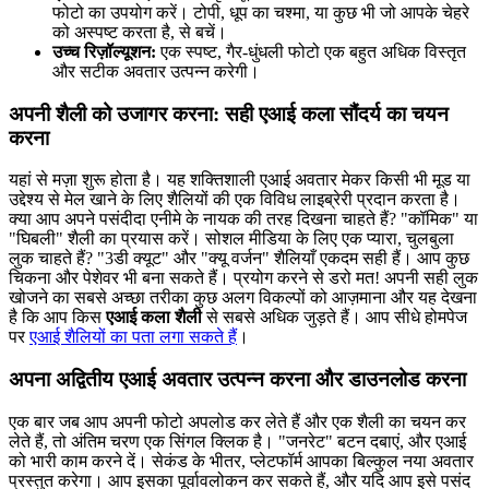
फोटो का उपयोग करें। टोपी, धूप का चश्मा, या कुछ भी जो आपके चेहरे
को अस्पष्ट करता है, से बचें।
उच्च रिज़ॉल्यूशन:
एक स्पष्ट, गैर-धुंधली फोटो एक बहुत अधिक विस्तृत
और सटीक अवतार उत्पन्न करेगी।
अपनी शैली को उजागर करना: सही एआई कला सौंदर्य का चयन
करना
यहां से मज़ा शुरू होता है। यह शक्तिशाली एआई अवतार मेकर किसी भी मूड या
उद्देश्य से मेल खाने के लिए शैलियों की एक विविध लाइब्रेरी प्रदान करता है।
क्या आप अपने पसंदीदा एनीमे के नायक की तरह दिखना चाहते हैं? "कॉमिक" या
"घिबली" शैली का प्रयास करें। सोशल मीडिया के लिए एक प्यारा, चुलबुला
लुक चाहते हैं? "3डी क्यूट" और "क्यू वर्जन" शैलियाँ एकदम सही हैं। आप कुछ
चिकना और पेशेवर भी बना सकते हैं। प्रयोग करने से डरो मत! अपनी सही लुक
खोजने का सबसे अच्छा तरीका कुछ अलग विकल्पों को आज़माना और यह देखना
है कि आप किस
एआई कला शैली
से सबसे अधिक जुड़ते हैं। आप सीधे होमपेज
पर
एआई शैलियों का पता लगा सकते हैं
।
अपना अद्वितीय एआई अवतार उत्पन्न करना और डाउनलोड करना
एक बार जब आप अपनी फोटो अपलोड कर लेते हैं और एक शैली का चयन कर
लेते हैं, तो अंतिम चरण एक सिंगल क्लिक है। "जनरेट" बटन दबाएं, और एआई
को भारी काम करने दें। सेकंड के भीतर, प्लेटफॉर्म आपका बिल्कुल नया अवतार
प्रस्तुत करेगा। आप इसका पूर्वावलोकन कर सकते हैं, और यदि आप इसे पसंद