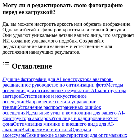
Могу ли я редактировать свою фотографию
перед ее загрузкой?
Да, вы можете настроить яркость или обрезать изображение.
Однако избегайте фильтров красоты или сильной ретуши.
Они удаляют уникальные детали вашего лица, что затрудняет
ИИ создание узнаваемого подобия. Сохраняйте
редактирование минимальным и естественным для
достижения наилучших результатов.
Оглавление
Лучшие фотографии для AI-конструктора аватаров:
расшиденное руководство по оптимизации фото
Методы
освещения для оптимальных результатов AI-конструктора
аватаров
Естественное и искусственное
освещение
Направление света и управление
тенями
Устранение распространенных ошибок
освещения
Идеальные углы и композиции для вашего AI-
конструктора аватаров
Угол лица и кадрирование
Учет
фона
Оптимизация мимики и внешнего вида для AI-
аватаров
Выбор мимики и стиля
Одежда и
аксессуары
Технические характеристики для оптимальных