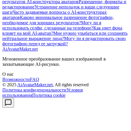
результатов AI-конструктора аватаров
Разрешение, форматы и
редактирование
Устранение неполадок и ваши следующие
шаги
Часто задаваемые вопросы о AI-конструкторах
аватаров
Каково минимальное разрешение фотографии,
необходимое для хороших результатов?
Могу ли я
использовать селфи, сделанные на телефоне?
Как цвет фона
влияет на мой AI-аватар?
Мне нужно улыбаться или сохранять
нейтральное выражение лица?
Могу ли я редактировать свою
фотографию перед ее загрузкой?
AiAvatarMaker.net
Мгновенное преобразование ваших изображений в
захватывающие AI-рисунки.
О нас
Возможности
FAQ
© 2025
AiAvatarMaker.net
, All rights reserved
Политика конфиденциальности
Условия
использования
Политика cookie