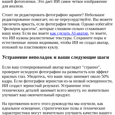
вашей фотопленки. Это дает ИИ самое четкое изображение
для анализа.
Стоит ли редактировать фотографию заранее? Небольшое
редактирование помогает, но не переусердствуйте. Вы можете
увеличить яркость, если фотография темная. Однако избегайте
"фильтров красоты", которые слишком сильно сглаживают
вашу кожу. Если вы знаете
как сделать AI-аватар
, то знаете,
что ИИ нужны реалистичные текстуры. Сохраните поры и
естественные линии видимыми, чтобы ИИ не создал аватар,
похожий на пластиковую куклу.
Устранение неполадок и ваши следующие шаги
Если ваш сгенерированный аватар выглядит "странно",
проверьте исходную фотографию на размытость или эффект
красных глаз. Убедитесь, что ваше лицо занимает около 50%
кадра. Если фотография зернистая из-за низкой освещенности,
ИИ создаст зернистый результат. Устранение этих
технических деталей занимает всего минуту, но значительно
улучшает ваш окончательный продукт.
На протяжении всего этого руководства мы изучили, как
идеальное освещение, стратегические позы и технические
характеристики могут значительно улучшить качество вашего