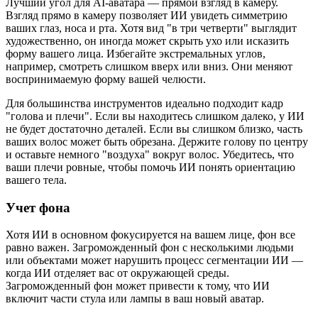
Лучший угол для AI-аватара — прямой взгляд в камеру.
Взгляд прямо в камеру позволяет ИИ увидеть симметрию
ваших глаз, носа и рта. Хотя вид "в три четверти" выглядит
художественно, он иногда может скрыть ухо или исказить
форму вашего лица. Избегайте экстремальных углов,
например, смотреть слишком вверх или вниз. Они меняют
воспринимаемую форму вашей челюсти.
Для большинства инструментов идеально подходит кадр
"голова и плечи". Если вы находитесь слишком далеко, у ИИ
не будет достаточно деталей. Если вы слишком близко, часть
ваших волос может быть обрезана. Держите голову по центру
и оставьте немного "воздуха" вокруг волос. Убедитесь, что
ваши плечи ровные, чтобы помочь ИИ понять ориентацию
вашего тела.
Учет фона
Хотя ИИ в основном фокусируется на вашем лице, фон все
равно важен. Загроможденный фон с несколькими людьми
или объектами может нарушить процесс сегментации ИИ —
когда ИИ отделяет вас от окружающей среды.
Загроможденный фон может привести к тому, что ИИ
включит части стула или лампы в ваш новый аватар.