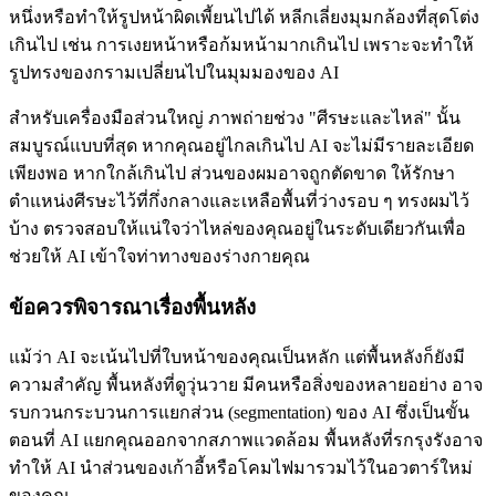
หนึ่งหรือทำให้รูปหน้าผิดเพี้ยนไปได้ หลีกเลี่ยงมุมกล้องที่สุดโต่ง
เกินไป เช่น การเงยหน้าหรือก้มหน้ามากเกินไป เพราะจะทำให้
รูปทรงของกรามเปลี่ยนไปในมุมมองของ AI
สำหรับเครื่องมือส่วนใหญ่ ภาพถ่ายช่วง "ศีรษะและไหล่" นั้น
สมบูรณ์แบบที่สุด หากคุณอยู่ไกลเกินไป AI จะไม่มีรายละเอียด
เพียงพอ หากใกล้เกินไป ส่วนของผมอาจถูกตัดขาด ให้รักษา
ตำแหน่งศีรษะไว้ที่กึ่งกลางและเหลือพื้นที่ว่างรอบ ๆ ทรงผมไว้
บ้าง ตรวจสอบให้แน่ใจว่าไหล่ของคุณอยู่ในระดับเดียวกันเพื่อ
ช่วยให้ AI เข้าใจท่าทางของร่างกายคุณ
ข้อควรพิจารณาเรื่องพื้นหลัง
แม้ว่า AI จะเน้นไปที่ใบหน้าของคุณเป็นหลัก แต่พื้นหลังก็ยังมี
ความสำคัญ พื้นหลังที่ดูวุ่นวาย มีคนหรือสิ่งของหลายอย่าง อาจ
รบกวนกระบวนการแยกส่วน (segmentation) ของ AI ซึ่งเป็นขั้น
ตอนที่ AI แยกคุณออกจากสภาพแวดล้อม พื้นหลังที่รกรุงรังอาจ
ทำให้ AI นำส่วนของเก้าอี้หรือโคมไฟมารวมไว้ในอวตาร์ใหม่
ของคุณ