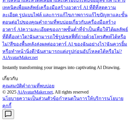
ทางสีหน้าและสไตล์
เสื้อผ้าและเครื่องประดับ
ข้อมูลจำเพาะทาง
เทคนิคเพื่อผลลัพธ์เครื่องมือสร้างอวตาร์ AI ที่ดีที่สุด
ความ
ละเอียด รูปแบบไฟล์ และการแก้ไขภาพ
การแก้ไขปัญหาและขั้น
ตอนต่อไปของคุณ
คำถามที่พบบ่อยเกี่ยวกับเครื่องมือสร้าง
อวตาร์ AI
ความละเอียดของภาพขั้นต่ำที่จำเป็นเพื่อให้ได้ผลลัพธ์
ที่ดีคือเท่าใด?
ฉันสามารถใช้รูปเซลฟี่ที่ถ่ายด้วยโทรศัพท์ได้หรือ
ไม่?
สีของพื้นหลังส่งผลต่ออวตาร์ AI ของฉันอย่างไร?
ฉันควรยิ้ม
หรือทำหน้านิ่งดี?
ฉันสามารถแต่งรูปก่อนอัปโหลดได้หรือไม่?
AiAvatarMaker.net
Instantly transforming your images into captivating AI Drawing.
เกี่ยวกับ
คุณสมบัติ
คำถามที่พบบ่อย
© 2025
AiAvatarMaker.net
, All rights reserved
นโยบายความเป็นส่วนตัว
ข้อกำหนดในการให้บริการ
นโยบาย
คุกกี้