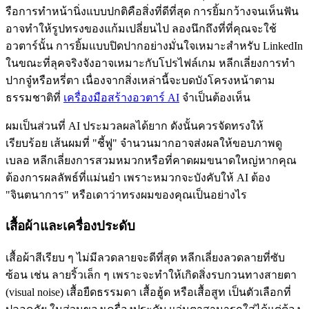
รือการทำหน้านิ่งแบบปกติคือสิ่งที่ดีที่สุด การยิ้มกว้างจนเห็นฟัน
อาจทำให้รูปทรงของแก้มเปลี่ยนไป ลองนึกถึงที่ที่คุณจะใช้
อวตาร์นั้น การยิ้มแบบปิดปากอย่างมั่นใจเหมาะสำหรับ LinkedIn
ในขณะที่ลุคจริงจังอาจเหมาะกับโปรไฟล์เกม หลีกเลี่ยงการทำ
ปากจู๋หรือหรี่ตา เนื่องจากสิ่งเหล่านี้จะบดบังโครงหน้าตาม
ธรรมชาติที่
เครื่องมือสร้างอวตาร์ AI
จำเป็นต้องเห็น
ผมเป็นส่วนที่ AI ประมวลผลได้ยาก ดังนั้นควรจัดทรงให้
เรียบร้อย เส้นผมที่ "ชี้ฟู" จำนวนมากอาจส่งผลให้ขอบภาพดู
เบลอ หลีกเลี่ยงการสวมหมวกหรือที่คาดผมขนาดใหญ่หากคุณ
ต้องการผลลัพธ์ที่แม่นยำ เพราะหมวกจะบังคับให้ AI ต้อง
"จินตนาการ" หรือเดาว่าทรงผมของคุณเป็นอย่างไร
เสื้อผ้าและเครื่องประดับ
เสื้อผ้าสีเรียบ ๆ ไม่มีลวดลายจะดีที่สุด หลีกเลี่ยงลวดลายที่ซับ
ซ้อน เช่น ลายริ้วเล็ก ๆ เพราะจะทำให้เกิดสิ่งรบกวนทางสายตา
(visual noise) เสื้อยืดธรรมดา เสื้อฮู้ด หรือเสื้อสูท เป็นตัวเลือกที่