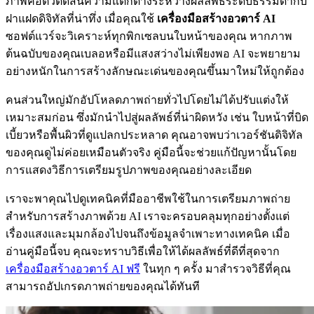
ภาพคือตัวตัดสินความแตกต่างระหว่างผลลัพธ์ระดับธรรมดากับ
ฝาแฝดดิจิทัลที่น่าทึ่ง เมื่อคุณใช้
เครื่องมือสร้างอวตาร์ AI
ซอฟต์แวร์จะวิเคราะห์ทุกพิกเซลบนใบหน้าของคุณ หากภาพ
ต้นฉบับของคุณเบลอหรือมีแสงสว่างไม่เพียงพอ AI จะพยายาม
อย่างหนักในการสร้างลักษณะเด่นของคุณขึ้นมาใหม่ให้ถูกต้อง
คนส่วนใหญ่มักอัปโหลดภาพถ่ายทั่วไปโดยไม่ได้ปรับแต่งให้
เหมาะสมก่อน ซึ่งมักนำไปสู่ผลลัพธ์ที่น่าผิดหวัง เช่น ใบหน้าที่บิด
เบี้ยวหรือพื้นผิวที่ดูแปลกประหลาด คุณอาจพบว่าเวอร์ชันดิจิทัล
ของคุณดูไม่ค่อยเหมือนตัวจริง คู่มือนี้จะช่วยแก้ปัญหานั้นโดย
การแสดงวิธีการเตรียมรูปภาพของคุณอย่างละเอียด
เราจะพาคุณไปดูเทคนิคที่มืออาชีพใช้ในการเตรียมภาพถ่าย
สำหรับการสร้างภาพด้วย AI เราจะครอบคลุมทุกอย่างตั้งแต่
เรื่องแสงและมุมกล้องไปจนถึงข้อมูลจำเพาะทางเทคนิค เมื่อ
อ่านคู่มือนี้จบ คุณจะทราบวิธีเพื่อให้ได้ผลลัพธ์ที่ดีที่สุดจาก
เครื่องมือสร้างอวตาร์ AI ฟรี
ในทุก ๆ ครั้ง มาสำรวจวิธีที่คุณ
สามารถอัปเกรดภาพถ่ายของคุณได้ทันที