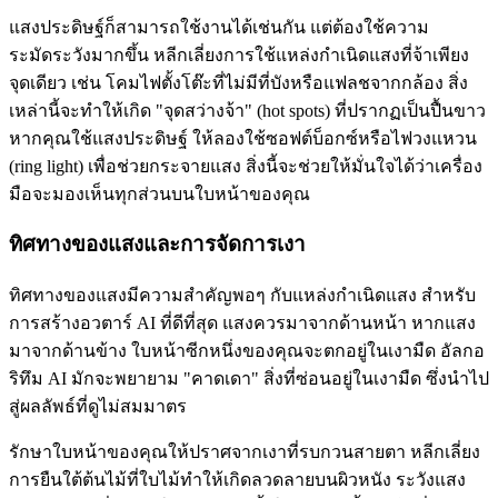
แสงประดิษฐ์ก็สามารถใช้งานได้เช่นกัน แต่ต้องใช้ความ
ระมัดระวังมากขึ้น หลีกเลี่ยงการใช้แหล่งกำเนิดแสงที่จ้าเพียง
จุดเดียว เช่น โคมไฟตั้งโต๊ะที่ไม่มีที่บังหรือแฟลชจากกล้อง สิ่ง
เหล่านี้จะทำให้เกิด "จุดสว่างจ้า" (hot spots) ที่ปรากฏเป็นปื้นขาว
หากคุณใช้แสงประดิษฐ์ ให้ลองใช้ซอฟต์บ็อกซ์หรือไฟวงแหวน
(ring light) เพื่อช่วยกระจายแสง สิ่งนี้จะช่วยให้มั่นใจได้ว่าเครื่อง
มือจะมองเห็นทุกส่วนบนใบหน้าของคุณ
ทิศทางของแสงและการจัดการเงา
ทิศทางของแสงมีความสำคัญพอๆ กับแหล่งกำเนิดแสง สำหรับ
การสร้างอวตาร์ AI ที่ดีที่สุด แสงควรมาจากด้านหน้า หากแสง
มาจากด้านข้าง ใบหน้าซีกหนึ่งของคุณจะตกอยู่ในเงามืด อัลกอ
ริทึม AI มักจะพยายาม "คาดเดา" สิ่งที่ซ่อนอยู่ในเงามืด ซึ่งนำไป
สู่ผลลัพธ์ที่ดูไม่สมมาตร
รักษาใบหน้าของคุณให้ปราศจากเงาที่รบกวนสายตา หลีกเลี่ยง
การยืนใต้ต้นไม้ที่ใบไม้ทำให้เกิดลวดลายบนผิวหนัง ระวังแสง