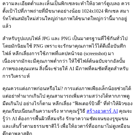
ความละเอียดต่ำและเห็นเป็นพิกเซลจะทำให้อวตาร์ดูเบลอ ควร
ตั้งเป้าไปที่ภาพถ่ายที่มีขนาดอย่างน้อย 1024x1024 พิกเซล สมา
ร์ทโฟนสมัยใหม่ส่วนใหญ่ถ่ายภาพได้ขนาดใหญ่กว่านี้มากอยู่
แล้ว
สำหรับรูปแบบไฟล์ JPG และ PNG เป็นมาตรฐานที่ใช้กันทั่วไป
โดยมักนิยมใช้ PNG เพราะจะรักษาคุณภาพไว้ได้ดีเมื่อบันทึก
ไฟล์ หลีกเลี่ยงการใช้ภาพที่แคปหน้าจอ (screenshot) มา
เนื่องจากมักจะมีคุณภาพต่ำกว่า ให้ใช้ไฟล์ต้นฉบับจากอัลบั้ม
ภาพของคุณแทน สิ่งนี้จะช่วยให้ AI มีภาพที่คมชัดที่สุดสำหรับ
การวิเคราะห์
คุณควรแต่งภาพก่อนหรือไม่? การแต่งภาพเพียงเล็กน้อยช่วยได้
แต่อย่าทำมากเกินไป คุณสามารถเพิ่มความสว่างได้หากภาพดู
มืดเกินไป อย่างไรก็ตาม หลีกเลี่ยง "ฟิลเตอร์บิวตี้" ที่ทำให้ผิวของ
คุณเรียบเนียนเกินความจริง หากคุณรู้วิธี
สร้างอวตาร์ AI
คุณจะ
รู้ว่า AI ต้องการพื้นผิวที่สมจริง รักษาความชัดเจนของรูขุมขน
และเส้นริ้วตามธรรมชาติไว้ เพื่อให้อวตาร์ที่ออกมาไม่ดูเหมือน
ตุ๊กตาพลาสติก