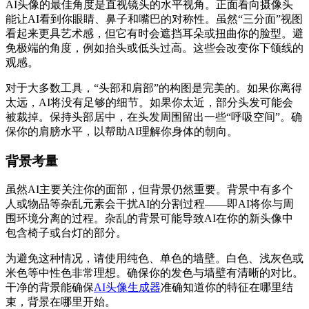
AI头像的最佳角度是直视镜头的水平视角。正面看向摄像头
能让AI看到你眼睛、鼻子和嘴巴的对称性。虽然“三分面”视图
看起来更具艺术感，但它有时会遮挡耳朵或扭曲你的脸型。避
免极端的角度，例如抬头或低头过高。这些会改变你下颌线的
观感。
对于大多数工具，“头部和肩部”的构图是完美的。如果你离得
太远，AI将没有足够的细节。如果你太近，部分头发可能会
被裁掉。保持头部居中，在头发周围留出一些“呼吸空间”。确
保你的肩膀水平，以帮助AI理解你身体的朝向。
背景考量
虽然AI主要关注你的面部，但背景仍然重要。背景中有多个
人或物品等杂乱元素会干扰AI的分割过程——即AI将你与周
围环境分离的过程。杂乱的背景可能导致AI在你的新头像中
包含椅子或台灯的部分。
为避免这种情况，请使用纯色、单色的墙壁。白色、浅灰色或
米色等中性色非常理想。确保你的发色与墙壁有清晰的对比。
干净的背景能确保
AI头像生成器
准确知道你的特征在哪里结
束，背景在哪里开始。