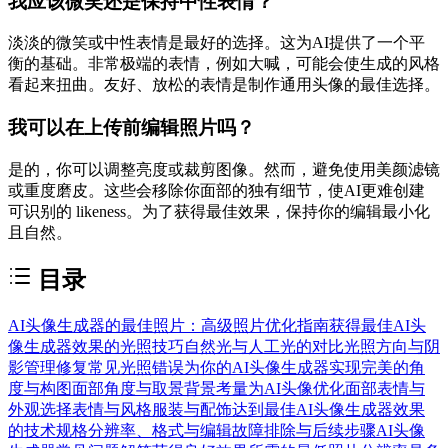
我应该微笑还是保持中性表情？
淡淡的微笑或中性表情是最好的选择。这为AI提供了一个平
衡的基础。非常极端的表情，例如大喊，可能会使生成的风格
看起来扭曲。友好、放松的表情是制作通用头像的最佳选择。
我可以在上传前编辑照片吗？
是的，你可以调整亮度或裁剪图像。然而，避免使用美颜滤镜
或重度磨皮。这些会移除你面部的独有细节，使AI更难创建
可识别的 likeness。为了获得最佳效果，保持你的编辑最小化
且自然。
目录
AI头像生成器的最佳照片：高级照片优化指南
获得最佳AI头
像生成器效果的光照技巧
自然光与人工光的对比
光照方向与阴
影管理
修复常见光照错误
为你的AI头像生成器实现完美的角
度与构图
面部角度与取景
背景考量
为AI头像优化面部表情与
外观
选择表情与风格
服装与配饰
达到最佳AI头像生成器效果
的技术规格
分辨率、格式与编辑
故障排除与后续步骤
AI头像