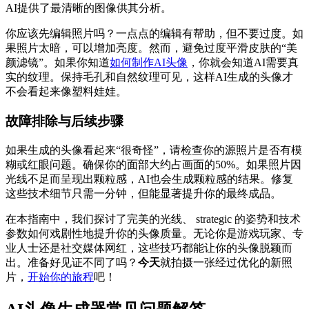
AI提供了最清晰的图像供其分析。
你应该先编辑照片吗？一点点的编辑有帮助，但不要过度。如
果照片太暗，可以增加亮度。然而，避免过度平滑皮肤的“美
颜滤镜”。如果你知道
如何制作AI头像
，你就会知道AI需要真
实的纹理。保持毛孔和自然纹理可见，这样AI生成的头像才
不会看起来像塑料娃娃。
故障排除与后续步骤
如果生成的头像看起来“很奇怪”，请检查你的源照片是否有模
糊或红眼问题。确保你的面部大约占画面的50%。如果照片因
光线不足而呈现出颗粒感，AI也会生成颗粒感的结果。修复
这些技术细节只需一分钟，但能显著提升你的最终成品。
在本指南中，我们探讨了完美的光线、 strategic 的姿势和技术
参数如何戏剧性地提升你的头像质量。无论你是游戏玩家、专
业人士还是社交媒体网红，这些技巧都能让你的头像脱颖而
出。准备好见证不同了吗？
今天
就拍摄一张经过优化的新照
片，
开始你的旅程
吧！