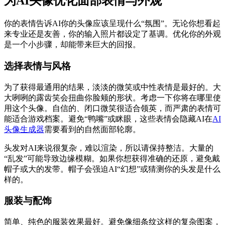
为AI头像优化面部表情与外观
你的表情告诉AI你的头像应该呈现什么“氛围”。无论你想看起
来专业还是友善，你的输入照片都设定了基调。优化你的外观
是一个小步骤，却能带来巨大的回报。
选择表情与风格
为了获得最通用的结果，淡淡的微笑或中性表情是最好的。大
大咧咧的露齿笑会扭曲你脸颊的形状。考虑一下你将在哪里使
用这个头像。自信的、闭口微笑很适合领英，而严肃的表情可
能适合游戏档案。避免“鸭嘴”或眯眼，这些表情会隐藏AI在
AI
头像生成器
需要看到的自然面部轮廓。
头发对AI来说很复杂，难以渲染，所以请保持整洁。大量的
“乱发”可能导致边缘模糊。如果你想获得准确的还原，避免戴
帽子或大的发带。帽子会强迫AI“幻想”或猜测你的头发是什么
样的。
服装与配饰
简单、纯色的服装效果最好。避免像细条纹这样的复杂图案，