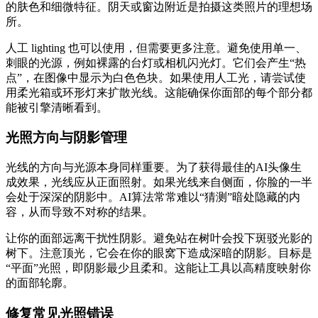
的肤色和细微特征。阴天或窗边附近是拍摄这类照片的理想场
所。
人工 lighting 也可以使用，但需要更多注意。避免使用单一、
刺眼的光源，例如裸露的台灯或相机闪光灯。它们会产生“热
点”，在图像中显示为白色色块。如果使用人工光，请尝试使
用柔光箱或环形灯来扩散光线。这能确保你面部的每个部分都
能被引擎清晰看到。
光照方向与阴影管理
光线的方向与光源本身同样重要。为了获得最佳的AI头像生
成效果，光线应从正面照射。如果光线来自侧面，你脸的一半
会处于深深的阴影中。AI算法常常难以“猜测”暗处隐藏的内
容，从而导致不对称的结果。
让你的面部远离干扰性阴影。避免站在树叶会投下斑驳光影的
树下。注意顶光，它会在你的眼窝下造成深暗的阴影。目标是
“平面”光照，即阴影最少且柔和。这能让工具以高精度映射你
的面部轮廓。
修复常见光照错误